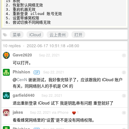
15 系统

2. 恢复默认网络无效

3. 重启机器无效

4. 重新登录 iCloud 账号无效

5. 设置带蜂窝权限

菜单
iCloud
云上贵州
打开
10 replies
•
2022-06-17 10:51:18 +08:00
Gave2620
Sep 22, 2021
1
可以打开。
Phishion
Sep 22, 2021
OP
2
@
CenN
谢谢测试，我好像完犊子了，应该跟我的 iCloud 账户
有关，同网络别人的手机是 OK 的
garfield440
Sep 22, 2021
3
退出重新登录 iCloud 试下 我是钥匙串有问题 重登就好了
jakes
Sep 22, 2021 via iPhone
1
4
看看蜂窝网络里的“设置”是不是没有网络权限。