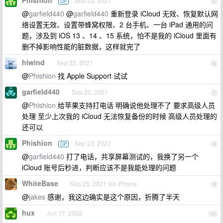
Phishion
Sep 22, 2021
OP
5
@
garfield440
@
garfield440
重新登录 iCloud 无效、恢复默认网
络设置无效、设置带蜂窝权限、2 台手机、一台 iPad 通用的问
题，涉及到 iOS 13 、14 、15 系统，怕不是我的 iCloud 里面有
删不掉影响性能的脏数据，这样就完了
hiwind
Sep 22, 2021
6
@
Phishion
找 Apple Support 试试
garfield440
Sep 23, 2021
7
@
Phishion
给苹果支持打电话 明确说他处理不了 要求高级人员
处理 至少上次我的 iCloud 无法恢复备份的时候 高级人员处理的
还可以
Phishion
Sep 23, 2021
OP
8
@
garfield440
打了电话，共享屏幕测试的，我换了另一个
iCloud 账号后秒进，判断应该不是我能处理的问题
WhiteBase
Sep 25, 2021 via iPhone
9
@
jakes
感谢，我这边确实是这个原因，折腾了半天
hux
Jun 17, 2022
10