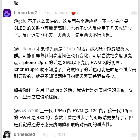
退
Lemoxiao7
Sep 24, 2021
1
14
@
gzf6
不用这么果决的，这东西有个适应期，不一定完全是
OLED 的关系也可能是高刷，也有不少人反应用了几天就适应
了。反正退货也不差一天两天，先用两天不行再退。
@
chitanda
如果你先前是 12pro 的话，那大概不能算敏感人
群。可能和屏幕频闪亮度阈值也有变化，可以尝试把亮度调亮
点，iphone12pro 的话是 35%以下亮度 PWM 闪烁明显，
iphone13pro 就不知道了。亮度够了的话也可能是眼睛不适应高
刷导致的，就是不知道两块屏的频闪表现差距有多少。
如果你还一直用 iPad pro 的话，我估计是亮度阈值的关系，调
高一些亮度应该能缓解。
@
wy315700
上一代 12Pro 的 PWM 是 120 的，这一代 13pro
的 PWM 是 480 的，参数上看是进步了的对眼睛更友好了，但
是我觉得还得考虑亮度阈值和眼睛对高刷的适应性。
unneeded
Sep 24, 2021
15