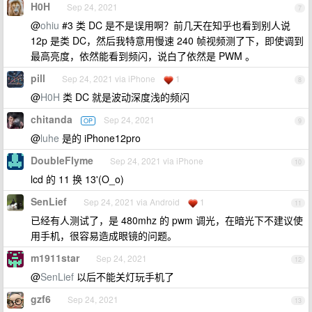
H0H
Sep 24, 2021
7
@
ohiu
#3 类 DC 是不是误用啊？前几天在知乎也看到别人说
12p 是类 DC，然后我特意用慢速 240 帧视频测了下，即使调到
最高亮度，依然能看到频闪，说白了依然是 PWM 。
pill
Sep 24, 2021 via iPhone
1
8
@
H0H
类 DC 就是波动深度浅的频闪
chitanda
Sep 24, 2021
OP
9
@
luhe
是的 iPhone12pro
DoubleFlyme
Sep 24, 2021 via iPhone
10
lcd 的 11 换 13'(O_o)
SenLief
Sep 24, 2021 via Android
1
11
已经有人测试了，是 480mhz 的 pwm 调光，在暗光下不建议使
用手机，很容易造成眼镜的问题。
m1911star
Sep 24, 2021
12
@
SenLief
以后不能关灯玩手机了
gzf6
Sep 24, 2021
13