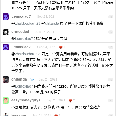
我之前是 11，iPad Pro 120hz 的屏幕也用了很久，这个 iPhone
13 pro 用了一天下来是有点晕晕乎乎的
Lemoxiao7
Sep 24, 2021
16
@
zhaidoudou123
@
chitanda
想了解一下你们的使用亮度
unneeded
Sep 24, 2021
17
@
Lemoxiao7
我是开的自动亮度😂
Lemoxiao7
Sep 24, 2021
1
18
@
zhaidoudou123
固定一个亮度用着看看，可能按照过去苹果
的自动亮度在新屏上不太好使，固定个 50%-65%左右试试，如
果这个亮度都有明显疲劳感而且一两天适应不了的话就可能不太
合适了。
chitanda
Sep 24, 2021
OP
19
@
Lemoxiao7
因为我以前用 12pro，所以亮度习惯性都开的稍
微高一些，13pro 是 80 的样子
easymoneyguys
Sep 24, 2021
2
20
不舒服就别硬试了，别像我 xs 用一年，两只眼睛全散光
leekayui
Sep 24, 2021
3
21