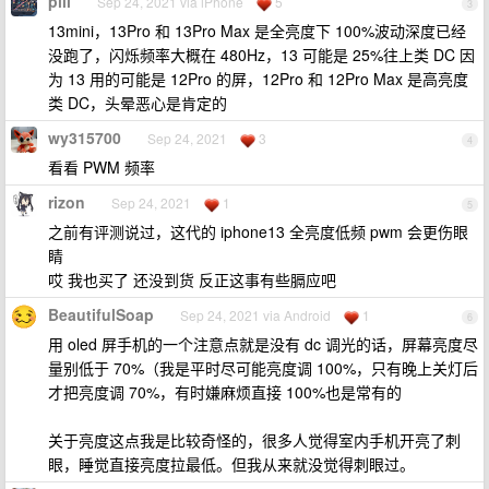
pill
Sep 24, 2021 via iPhone
5
3
13mini，13Pro 和 13Pro Max 是全亮度下 100%波动深度已经
没跑了，闪烁频率大概在 480Hz，13 可能是 25%往上类 DC 因
为 13 用的可能是 12Pro 的屏，12Pro 和 12Pro Max 是高亮度
类 DC，头晕恶心是肯定的
wy315700
Sep 24, 2021
3
4
看看 PWM 频率
rizon
Sep 24, 2021
1
5
之前有评测说过，这代的 iphone13 全亮度低频 pwm 会更伤眼
睛
哎 我也买了 还没到货 反正这事有些膈应吧
BeautifulSoap
Sep 24, 2021 via Android
1
6
用 oled 屏手机的一个注意点就是没有 dc 调光的话，屏幕亮度尽
量别低于 70%（我是平时尽可能亮度调 100%，只有晚上关灯后
才把亮度调 70%，有时嫌麻烦直接 100%也是常有的
关于亮度这点我是比较奇怪的，很多人觉得室内手机开亮了刺
眼，睡觉直接亮度拉最低。但我从来就没觉得刺眼过。