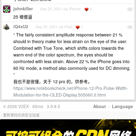
johnkiller
Sep 25, 2021 via iPhone
9
28
25 楼傻逼
iQ4xU2
Sep 25, 2021 via iPad
1
29
“ The fairly consistent amplitude response between 21 %
should in theory make for less strain on the eye of the user.
Combined with True Tone, which shifts colors towards the
warm end of the color spectrum, the eyes should be
confronted with less strain. Above 22 % the iPhone goes into
60 Hz mode, a method also commonly used for DC dimming.
”
我也不是很懂，关于 12 pro 的，供参考。
https://www.notebookcheck.net/iPhone-12-Pro-Pulse-Width-
Modulation-for-the-OLED-Display.505060.0.html
© 2026 V2EX · 65ms · 3.9.8.5
About
·
Language
重新掌控应用安全加速