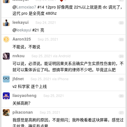
@
Lemoxiao7
#14 12pro 好像两度 22%以上就是类 dc 调光了，
这代 pro 是全亮度 480hz
leekayui
Sep 24, 2021
22
@
leekayui
#21 亮
Aaron325
Sep 25, 2021
23
不能说，不敢说
nvkou
Sep 25, 2021 via Android
24
可以说，必须说。能证明因果关系且确实产生实质性伤害的，不
就可以集体诉讼了吗。想搞苹果的律师不少吧。毕竟这么肥
jfdnet
Sep 25, 2021 via iPhone
25
v2 科学家 逐个上线
liaoyaoheng
Sep 25, 2021
26
关掉高刷？
pikaconan
Sep 25, 2021
27
我感觉是高刷的原因，不是频闪；我昨晚看着这块屏幕，感觉过
于丝滑，确实有点晕