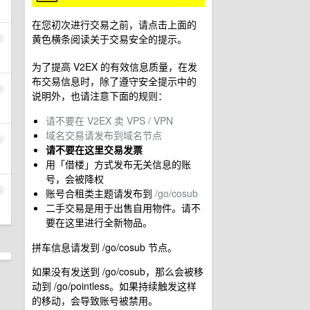
在您初次进行交易之前，请点击上面的
黄色横条阅读关于交易安全的提示。
2
为了提高 V2EX 的有效信息质量，在发
布交易信息时，除了遵守安全提示中的
3
说明外，也请注意下面的规则：
请不要在 V2EX 卖 VPS / VPN
域名交易请发布到域名节点
4
请不要在这里交易发票
用「借楼」方式发布无关信息的账
号，会被降权
5
账号合租类主题请发布到
/go/cosub
二手交易是用于出售自用物件。请不
要在这里进行全新物品。
拼车信息请发到 /go/cosub 节点。
如果没有发送到 /go/cosub，那么会被移
动到 /go/pointless。如果持续触发这样
的移动，会导致账号被禁用。