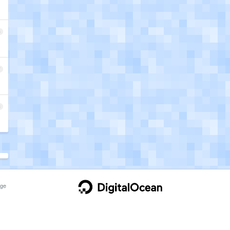
6
7
8
ge