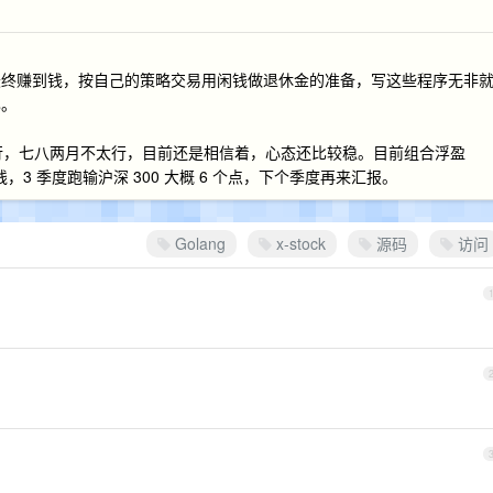
最终赚到钱，按自己的策略交易用闲钱做退休金的准备，写这些程序无非
已。
还行，七八两月不太行，目前还是相信着，心态还比较稳。目前组合浮盈
线，3 季度跑输沪深 300 大概 6 个点，下个季度再来汇报。
Golang
x-stock
源码
访问