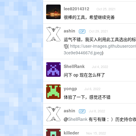
lee82014312
Oct 25, 2021
很棒的工具，希望继续完善
ashin
Oct 29, 2021
OP
运气不错，我买入利用此工具选出的标的
![](
https://user-images.githubuserc
3ce9e944667d.jpeg
)
ShellRank
Jul 4, 2022
问下 op 现在怎么样了
yongp
Jul 6, 2022
体验了一下，感觉还不错
ashin
Jul 8, 2022
OP
@
ShellRank
有亏有赚 ：）历史持仓收益
killeder
Nov 15, 2022