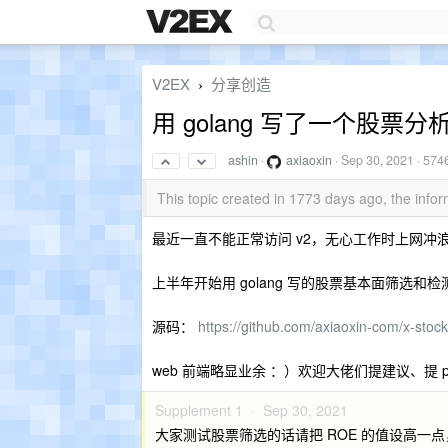
V2EX
分享创造
›
用 golang 写了一个股票分析
ashin
·
axiaoxin
·
Sep 30, 2021
· 574
This topic created in 1773 days ago, the inf
最近一直不能正常访问 v2，无心工作时上网冲浪
上半年开始用 golang 写的股票基本面筛选
源码：
https://github.com/axiaoxin-com/x-stock
web 前端略显业余 ：）欢迎大佬们提建议、提 p
Supplement 1 ·
Sep 30, 2021
大家测试股票筛选的话请把 ROE 的值设高一点，