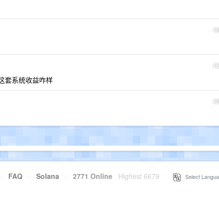
1
1
这套系统收益咋样
1
·
FAQ
·
Solana
·
2771 Online
Highest 6679
·
Select Langua