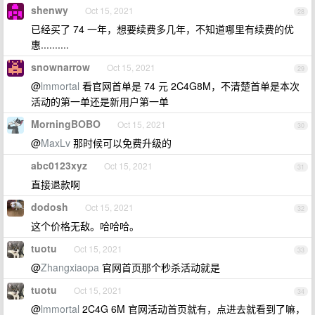
shenwy
Oct 15, 2021
28
已经买了 74 一年，想要续费多几年，不知道哪里有续费的优
惠..........
snownarrow
Oct 15, 2021
29
@
lmmortal
看官网首单是 74 元 2C4G8M，不清楚首单是本次
活动的第一单还是新用户第一单
MorningBOBO
Oct 15, 2021
30
@
MaxLv
那时候可以免费升级的
abc0123xyz
Oct 15, 2021
31
直接退款啊
dodosh
Oct 15, 2021
32
这个价格无敌。哈哈哈。
tuotu
Oct 15, 2021
33
@
Zhangxiaopa
官网首页那个秒杀活动就是
tuotu
Oct 15, 2021
34
@
lmmortal
2C4G 6M 官网活动首页就有，点进去就看到了嘛，