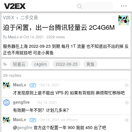
V2EX
二手交易
›
迫于闲置，出一台腾讯轻量云 2C4G6M
By
MaxLv
at Oct 14, 2021 · 2229 views
服务器在上海 2022-09-23 到期 每月 1T 流量 也不知道出不出的掉 反
正也不用就挂吧 可走小黄鱼
轻量云
c4g6m
2022-09-23
黄鱼
39 replies
MaxLv
Oct 14, 2021
OP
1
才发现原则上是不能出 VPS 的 如果有背规则 麻烦帮忙移除吧
gengfire
Oct 14, 2021
2
有效期一年不到？计划几多米？
MaxLv
Oct 14, 2021 via iPhone
OP
3
@
gengfire
官方这个配置一年 900 我就 450 出了吧