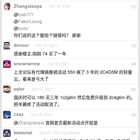
Zhangxiaopa
Oct 15, 2021
17
@
tysb777
@
FakerLeung
@
tuotu
你们说的这个能给个链接吗？ 谢谢
devour
Oct 15, 2021
18
感谢楼主,刚刚 74 买了一年.
snownarrow
Oct 15, 2021
19
上次论坛有代理搞推销活动 550 搞了 3 年的 2C4G5M 的轻量
云，看来是亏大了
salor
Oct 15, 2021
20
国庆时可以 180 买三年 1c2g6m 然后免费升级到 2c4g6m 的。
把羊薅疼了活动取消了。
cxsz
Oct 15, 2021
21
@
Zhangxiaopa
官网首页最新活动点开就是
lmmortal
Oct 15, 2021 via iPhone
22