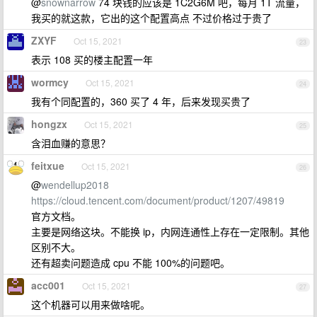
@
snownarrow
74 块钱的应该是 1C2G6M 吧，每月 1T 流量，
我买的就这款，它出的这个配置高点 不过价格过于贵了
ZXYF
Oct 15, 2021
23
表示 108 买的楼主配置一年
wormcy
Oct 15, 2021
24
我有个同配置的，360 买了 4 年，后来发现买贵了
hongzx
Oct 15, 2021
25
含泪血赚的意思？
feitxue
Oct 15, 2021
26
@
wendellup2018
https://cloud.tencent.com/document/product/1207/49819
官方文档。
主要是网络这块。不能换 ip，内网连通性上存在一定限制。其他
区别不大。
还有超卖问题造成 cpu 不能 100%的问题吧。
acc001
Oct 15, 2021
27
这个机器可以用来做啥呢。