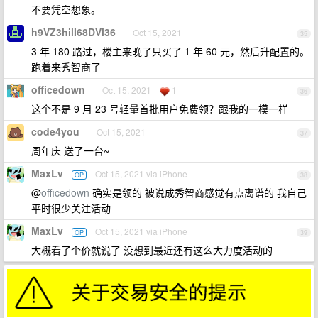
不要凭空想象。
h9VZ3hilI68DVl36
Oct 15, 2021
35
3 年 180 路过，楼主来晚了只买了 1 年 60 元，然后升配置的。
跑着来秀智商了
officedown
Oct 15, 2021
1
36
这个不是 9 月 23 号轻量首批用户免费领？跟我的一模一样
code4you
Oct 15, 2021
37
周年庆 送了一台~
MaxLv
Oct 15, 2021 via iPhone
OP
38
@
officedown
确实是领的 被说成秀智商感觉有点离谱的 我自己
平时很少关注活动
MaxLv
Oct 15, 2021 via iPhone
OP
39
大概看了个价就说了 没想到最近还有这么大力度活动的