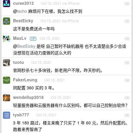
curse2012
Oct 15, 2021 via iPhone
10
@
lscho
麻烦问下在哪，我怎么找不到
BestEicky
Oct 15, 2021 via iPhone
11
这不是免费送点一年吗
MaxLv
Oct 15, 2021
OP
12
@
BestEicky
是呀 自己暂时不缺机器用 也不太清楚出多少合适
没想现在活动力度做的这么大的
tuotu
Oct 15, 2021
13
官网秒杀七十多块钱，新老用户不限，昨天秒的。
FakerLeung
Oct 15, 2021
14
同配置 360 买的 3 年。
wendellup2018
Oct 15, 2021
15
轻量服务器和云服务器有什么区别吗，都可以自己控制台软件？
tysb777
Oct 15, 2021
16
3 年 180 路过，楼主来晚了只买了 1 年 60 元，然后升配置的。
跑着来秀智商了