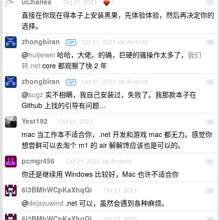
uCharles
Oct 21, 2021
1
17
直接在你现在得本子上安装黑果，先体验体验，然后再决定你的
选择。
zhongbiran
Oct 21, 2021 via Android
OP
18
@
huijiewei
哈哈，大佬。的确，巨硬的骚操作太多了，
我们
转.net
core 都观察了快 2 年
zhongbiran
Oct 21, 2021 via Android
OP
19
@
sugz
实不相瞒，我自己安装过，失败了。我那款本子在
Github 上找的引导有问题…
Yest192
Oct 21, 2021
20
mac 当工作本不适合你，.net 开发和游戏 mac 都无力。感觉你
想尝鲜可以去淘个 m1 的 air 解解馋应该也是可以的。
pcmgr456
Oct 21, 2021 via Android
21
你还是继续用 Windows 比较好，Mac 也许不适合你
6i3BMhWCpKaXhqQi
Oct 21, 2021
22
@
dejavuwind
.net 可以，虽然会遇到各种麻烦。
6i3BMhWCpKaXhqQi
Oct 21, 2021
23