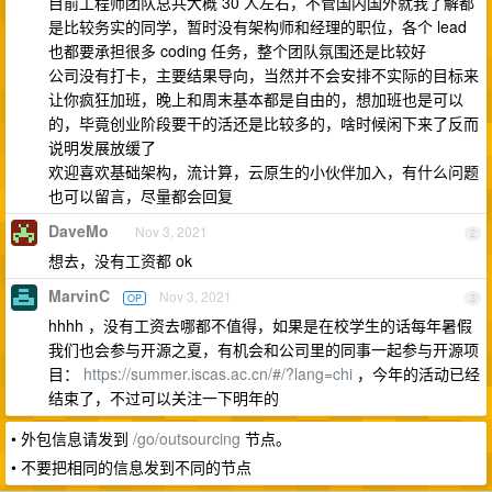
目前工程师团队总共大概 30 人左右，不管国内国外就我了解都
是比较务实的同学，暂时没有架构师和经理的职位，各个 lead
也都要承担很多 coding 任务，整个团队氛围还是比较好
公司没有打卡，主要结果导向，当然并不会安排不实际的目标来
让你疯狂加班，晚上和周末基本都是自由的，想加班也是可以
的，毕竟创业阶段要干的活还是比较多的，啥时候闲下来了反而
说明发展放缓了
欢迎喜欢基础架构，流计算，云原生的小伙伴加入，有什么问题
也可以留言，尽量都会回复
DaveMo
Nov 3, 2021
2
想去，没有工资都 ok
MarvinC
Nov 3, 2021
OP
3
hhhh ，没有工资去哪都不值得，如果是在校学生的话每年暑假
我们也会参与开源之夏，有机会和公司里的同事一起参与开源项
目：
https://summer.iscas.ac.cn/#/?lang=chi
，今年的活动已经
结束了，不过可以关注一下明年的
• 外包信息请发到
/go/outsourcing
节点。
• 不要把相同的信息发到不同的节点