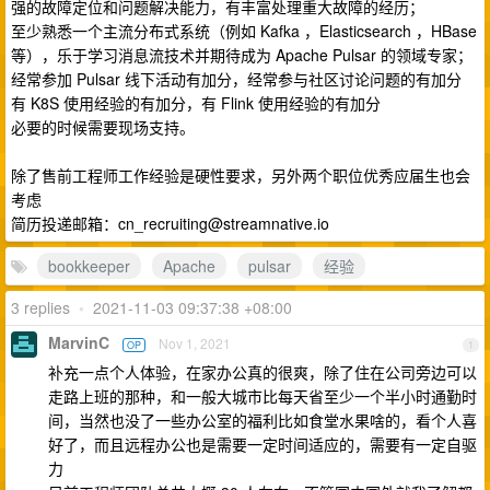
强的故障定位和问题解决能力，有丰富处理重大故障的经历；
至少熟悉一个主流分布式系统（例如 Kafka ，Elasticsearch ，HBase
等），乐于学习消息流技术并期待成为 Apache Pulsar 的领域专家；
经常参加 Pulsar 线下活动有加分，经常参与社区讨论问题的有加分
有 K8S 使用经验的有加分，有 Flink 使用经验的有加分
必要的时候需要现场支持。
除了售前工程师工作经验是硬性要求，另外两个职位优秀应届生也会
考虑
简历投递邮箱：
cn_recruiting@streamnative.io
bookkeeper
Apache
pulsar
经验
3 replies
•
2021-11-03 09:37:38 +08:00
MarvinC
Nov 1, 2021
OP
1
补充一点个人体验，在家办公真的很爽，除了住在公司旁边可以
走路上班的那种，和一般大城市比每天省至少一个半小时通勤时
间，当然也没了一些办公室的福利比如食堂水果啥的，看个人喜
好了，而且远程办公也是需要一定时间适应的，需要有一定自驱
力