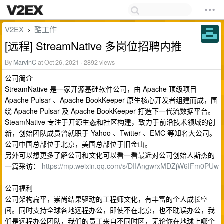
V2EX
酷工作
›
[远程] StreamNative 多岗位招聘内推
By
MarvinC
at Oct 26, 2021 · 2892 views
公司简介
StreamNative 是一家开源基础软件公司，由 Apache 顶级项目
Apache Pulsar 、Apache BookKeeper 原生核心开发者组建而成，围
绕 Apache Pulsar 及 Apache BookKeeper 打造下一代流数据平台。
SteamNative 专注于开源生态和社区构建，致力于前沿技术领域的创
新，创始团队成员曾就职于 Yahoo 、Twitter 、EMC 等知名大公司。
公司中国总部位于北京，美国总部位于旧金山。
另外可以想更多了解公司和文化可以看一看最近对公司创始人斯杰的
一篇采访：
https://mp.weixin.qq.com/s/DIIAngwrxMDZjW6IFm0PUw
公司福利
公司架构扁平，崇尚结果驱动的工程师文化，有丰富的个人成长空
间。同时支持全球各地远程办公，即使不在北京，也不耽误办公，我
们是远程办公团队，我们的员工来自不同时区，无论你在地球上哪个