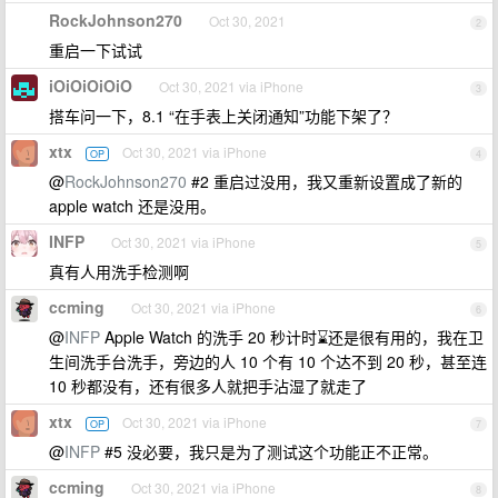
RockJohnson270
Oct 30, 2021
2
重启一下试试
iOiOiOiOiO
Oct 30, 2021 via iPhone
3
搭车问一下，8.1 “在手表上关闭通知”功能下架了？
xtx
Oct 30, 2021 via iPhone
OP
4
@
RockJohnson270
#2 重启过没用，我又重新设置成了新的
apple watch 还是没用。
INFP
Oct 30, 2021 via iPhone
5
真有人用洗手检测啊
ccming
Oct 30, 2021 via iPhone
6
@
INFP
Apple Watch 的洗手 20 秒计时⌛️还是很有用的，我在卫
生间洗手台洗手，旁边的人 10 个有 10 个达不到 20 秒，甚至连
10 秒都没有，还有很多人就把手沾湿了就走了
xtx
Oct 30, 2021 via iPhone
OP
7
@
INFP
#5 没必要，我只是为了测试这个功能正不正常。
ccming
Oct 30, 2021 via iPhone
8