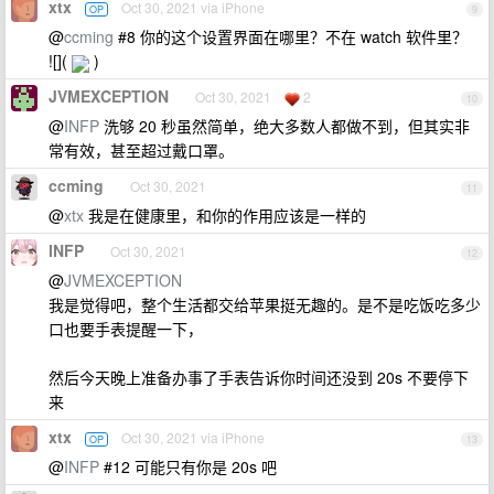
xtx
Oct 30, 2021 via iPhone
OP
9
@
ccming
#8 你的这个设置界面在哪里？不在 watch 软件里？
![](
)
JVMEXCEPTION
Oct 30, 2021
2
10
@
INFP
洗够 20 秒虽然简单，绝大多数人都做不到，但其实非
常有效，甚至超过戴口罩。
ccming
Oct 30, 2021
11
@
xtx
我是在健康里，和你的作用应该是一样的
INFP
Oct 30, 2021
12
@
JVMEXCEPTION
我是觉得吧，整个生活都交给苹果挺无趣的。是不是吃饭吃多少
口也要手表提醒一下，
然后今天晚上准备办事了手表告诉你时间还没到 20s 不要停下
来
xtx
Oct 30, 2021 via iPhone
OP
13
@
INFP
#12 可能只有你是 20s 吧