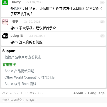
Huozy
Oct 30, 2021
19
@
INFP
#16 苹果：让你用了？你在这装什么臭呢？是不是你拉
了屎不洗手的？
INFP
Oct 30, 2021
20
@
xtx
罪大恶极，建议斩首示众
pdog18
Oct 30, 2021
21
@
xtx
这人真的有问题
Support
根据产品序列号查看状态
›
有用链接
Apple 产品更新周期
›
Other World Computing 性能升级
›
Apple 软件 Beta 测试
›
© 2026 V2EX · 39ms · 3.9.8.5
About
·
Language
您的好友邀请您加入 Bybit！