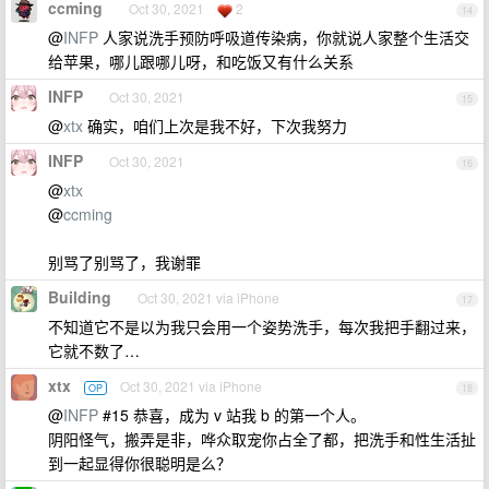
ccming
Oct 30, 2021
2
14
@
INFP
人家说洗手预防呼吸道传染病，你就说人家整个生活交
给苹果，哪儿跟哪儿呀，和吃饭又有什么关系
INFP
Oct 30, 2021
15
@
xtx
确实，咱们上次是我不好，下次我努力
INFP
Oct 30, 2021
16
@
xtx
@
ccming
别骂了别骂了，我谢罪
Building
Oct 30, 2021 via iPhone
17
不知道它不是以为我只会用一个姿势洗手，每次我把手翻过来，
它就不数了…
xtx
Oct 30, 2021 via iPhone
OP
18
@
INFP
#15 恭喜，成为 v 站我 b 的第一个人。
阴阳怪气，搬弄是非，哗众取宠你占全了都，把洗手和性生活扯
到一起显得你很聪明是么？