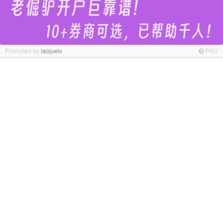
Promoted by
laojuelv
PRO