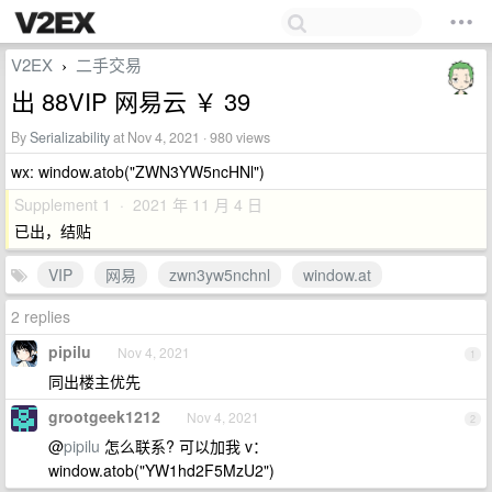
V2EX
二手交易
›
出 88VIP 网易云 ￥ 39
By
Serializability
at Nov 4, 2021 · 980 views
wx: window.atob("ZWN3YW5ncHNl")
Supplement 1 · 2021 年 11 月 4 日
已出，结贴
VIP
网易
zwn3yw5nchnl
window.at
2 replies
pipilu
Nov 4, 2021
1
同出楼主优先
grootgeek1212
Nov 4, 2021
2
@
pipilu
怎么联系? 可以加我 v：
window.atob("YW1hd2F5MzU2")