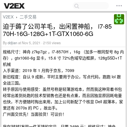
V2EX
二手交易
›
迫于薅了公司羊毛，出闲置神船， i7-85
70H-16G-128G+1T-GTX1060-6G
By
ddjian
at Nov 5, 2021 · 2150 views
规格尺寸：神舟 z7kp7gz ，i7-8570H ，16g （加多一根同型号 8g 内
存），gtx1060-6g 显卡，15.6 寸 72%色域窄边框屏，128gSSD+1T
机械
入手渠道：2019 年 1 月购于京东，7099
新旧程度：自认 9 成新，平时主要用于办公，写点代码，跑跑 lol 跟
全战三国。
转手原因与使用感受：虽然号称是轻薄游戏本，然而我这种背着书包
经常出差到处跑的技术型销售也还是有点重，而且因独显原因耗电量
也快，不方便随时掏出来用，加上公司新配了个核显 Dell 超薄本，家
里还有 2070s 的 PC ，故出手。
广州面交优先！当面验货！可议价！
我在[转转]发现一件不错的宝贝，只要 3499 元：规格尺寸：神舟