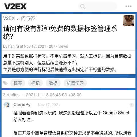
V2EX
问与答
›
请问有没有那种免费的数据标签管理系
统？
By
hahiru
at Nov 17, 2021 · 2077 views
用于对某些数据打标签。不用机器学习，就人工标记。因为目前数据
总量不是特别大，但是后续会源源不断。
主要是想方便的进行标记后快速筛选出指定若干标签的数据。
标签
标记
数据
机器学习
3 replies
•
2021-11-18 06:48:03 +08:00
ClericPy
Nov 17, 2021
1
插眼看看你们怎么玩的, 我这边没经验所以丢个 Google Sheet
给人标注...
反正开发个简单管理信息系统这种需求是不会通过的, 所以想看