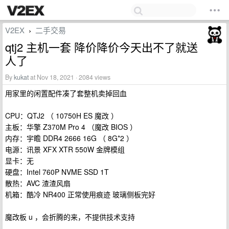
V2EX
二手交易
›
qtj2 主机一套 降价降价今天出不了就送
人了
By
kukat
at Nov 18, 2021 · 2084 views
用家里的闲置配件凑了套整机卖掉回血
CPU：QTJ2 （ 10750H ES 魔改 ）
主板：华擎 Z370M Pro 4 （魔改 BIOS ）
内存：宇瞻 DDR4 2666 16G （ 8G*2 ）
电源：讯景 XFX XTR 550W 金牌模组
显卡：无
硬盘：Intel 760P NVME SSD 1T
散热：AVC 渣渣风扇
机箱：酷冷 NR400 正常使用痕迹 玻璃侧板完好
魔改板 u ，会折腾的来，不提供技术支持