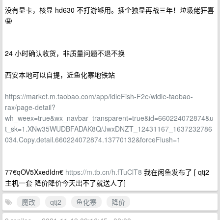
没有显卡，核显 hd630 不打游够用。插个独显再战三年！垃圾佬狂喜
🤩
24 小时确认收货，非质量问题不退不换
西安本地可以自提，近鱼化寨地铁站
https://market.m.taobao.com/app/idleFish-F2e/widle-taobao-
rax/page-detail?
wh_weex=true&wx_navbar_transparent=true&id=660224072874&u
t_sk=1.XNw35WUDBFADAK8Q/JwxDNZT_12431167_1637232786
034.Copy.detail.660224072874.13770132&forceFlush=1
77€qOV5XxedIdn€
https://m.tb.cn/h.fTuClT8
我在闲鱼发布了 [ qtj2
主机一套 降价降价今天出不了就送人了]
魔改
qtj2
鱼化寨
降价