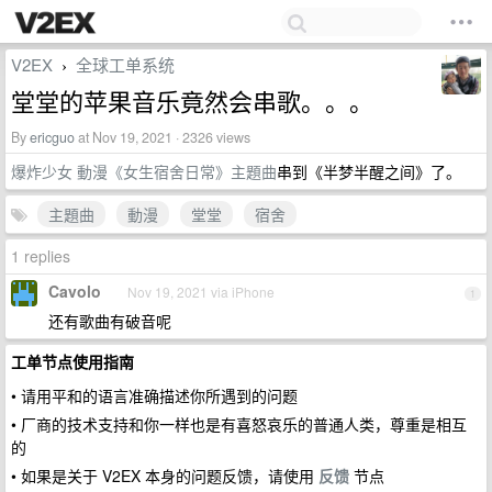
V2EX
全球工单系统
›
堂堂的苹果音乐竟然会串歌。。。
By
ericguo
at Nov 19, 2021 · 2326 views
爆炸少女 動漫《女生宿舍日常》主題曲
串到《半梦半醒之间》了。
主題曲
動漫
堂堂
宿舍
1 replies
Cavolo
Nov 19, 2021 via iPhone
1
还有歌曲有破音呢
工单节点使用指南
• 请用平和的语言准确描述你所遇到的问题
• 厂商的技术支持和你一样也是有喜怒哀乐的普通人类，尊重是相互
的
• 如果是关于 V2EX 本身的问题反馈，请使用
反馈
节点