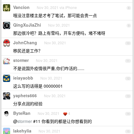
Vancion
Nov 30, 2021 via iPhone
8
哦没注意楼主是才考了笔试，那可能会贵一点
QingXuJiaZhi
Nov 30, 2021
9
那边很冷吧？路上有雪吗，开车方便吗，堵不堵呀
JohnChang
Nov 30, 2021
10
移民还是工作？
stormer
Nov 30, 2021
11
不是说国外疫情很严重,你们咋活的......
ieiayaobb
Nov 30, 2021
12
这么写的话得是 00000001
yaphets666
Nov 30, 2021
13
分享点润的经验
ByteRan
Nov 30, 2021
4
14
@
stormer
#11 你看到的都是让你想看到的
lakehylia
Nov 30, 2021
15