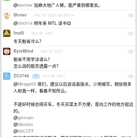
@
stormer
加麻大地广人稀，能严重到哪里去。
Shvier
Nov 30, 2021 via iPhone
16
@
chich14
明年来 MTL 读书😋
fredli
Nov 30, 2021
17
冬天魁省冷么？
ByteMind
Nov 30, 2021
18
魁省不用学法语么？
怎么润的能否透露一点？
ZC3746
Nov 30, 2021
OP
19
@
Mirage09
哥们，建议以后说话直接点，少用缩写，相信很多
人和我一样，看着不知所云。
不是好时候也得买车，冬天买菜太不方便，意向工作的地方挺远
的。
@
germain
@
Vancion
@
66CCFF