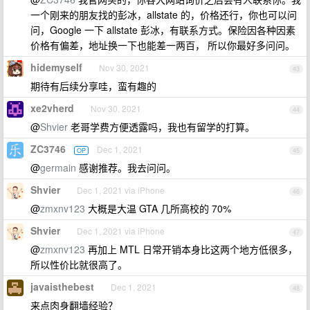
一个刚来的朋友找的彭冰，allstate 的，价格还行，你也可以问
问，Google 一下 allstate 彭冰，有联系方式。保险因各种因素
价格有偏差，地址换一下也能差一两百， 所以你最好多问问。
hidemyself
Nov 30, 2021
43
期待有后续分享哇，蛮有趣的
xe2vherd
Nov 30, 2021
44
@
Shvier
老哥学费方便透露吗，我也有留学的打算。
ZC3746
Dec 1, 2021
OP
45
@
germain
感谢推荐。我去问问。
Shvier
Dec 1, 2021 via iPhone
46
@
zmxnv123
大概是大温 GTA 几所高校的 70%
Shvier
Dec 1, 2021 via iPhone
47
@
zmxnv123
再加上 MTL 日常开销本身比这两个地方低很多，
所以性价比就很高了。
javaisthebest
Dec 1, 2021
48
来点肉身翻墙经验？