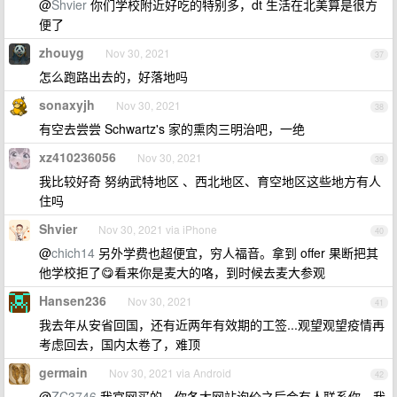
@
Shvier
你们学校附近好吃的特别多，dt 生活在北美算是很方
便了
zhouyg
Nov 30, 2021
37
怎么跑路出去的，好落地吗
sonaxyjh
Nov 30, 2021
38
有空去尝尝 Schwartz's 家的熏肉三明治吧，一绝
xz410236056
Nov 30, 2021
39
我比较好奇 努纳武特地区 、西北地区、育空地区这些地方有人
住吗
Shvier
Nov 30, 2021 via iPhone
40
@
chich14
另外学费也超便宜，穷人福音。拿到 offer 果断把其
他学校拒了😋看来你是麦大的咯，到时候去麦大参观
Hansen236
Nov 30, 2021
41
我去年从安省回国，还有近两年有效期的工签...观望观望疫情再
考虑回去，国内太卷了，难顶
germain
Nov 30, 2021 via Android
42
@
ZC3746
我官网买的，你各大网站询价之后会有人联系你。我