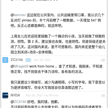
@
stormer
这边就在公共室内、公共运输里带口罩，我认识几个
反对打 yimiao 的，半个月前瞟了一眼数据，一天增加 547 例
吧。反正心态都是麻的，就这样吧。
上周女儿在欢迎班里接触了一个确诊的小孩，当天就做了核酸检
测，阴性。第 2 天，建议我也去做，也是阴性。但是班级还是关
闭了几天。这对国内来说，是不可想象的。国内肯定是整个幼儿
园立刻关闭+消杀+全体核酸。
ZC3746
Nov 30, 2021
OP
23
@
Mirage09
work from home ，查了才知道，我刚来，不知道
很正常，找不到就去干体力活呗，各有各的活法。
我只是建议少用缩写，减少沟通障碍。小写的字母，我下意思以
为是拼音缩写，你全大写我就会往英语那边想了。
NVDA
Nov 30, 2021 via iPhone
24
@
ZC3746
好吧，我的错，抱歉。
不过挺好奇你是怎么去加拿大的，我还以为你是码农或者学生..