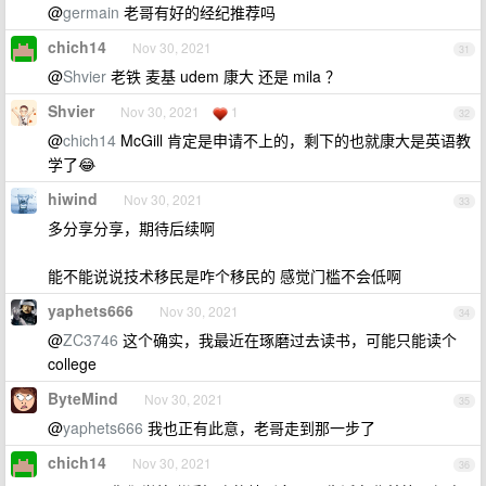
@
germain
老哥有好的经纪推荐吗
chich14
Nov 30, 2021
31
@
Shvier
老铁 麦基 udem 康大 还是 mila ？
Shvier
Nov 30, 2021
1
32
@
chich14
McGill 肯定是申请不上的，剩下的也就康大是英语教
学了😂
hiwind
Nov 30, 2021
33
多分享分享，期待后续啊
能不能说说技术移民是咋个移民的 感觉门槛不会低啊
yaphets666
Nov 30, 2021
34
@
ZC3746
这个确实，我最近在琢磨过去读书，可能只能读个
college
ByteMind
Nov 30, 2021
35
@
yaphets666
我也正有此意，老哥走到那一步了
chich14
Nov 30, 2021
36