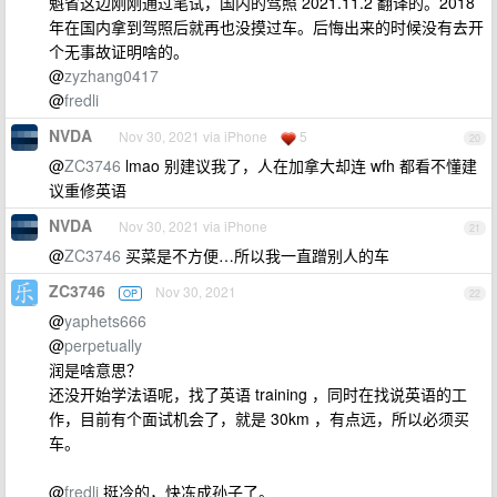
魁省这边刚刚通过笔试，国内的驾照 2021.11.2 翻译的。2018
年在国内拿到驾照后就再也没摸过车。后悔出来的时候没有去开
个无事故证明啥的。
@
zyzhang0417
@
fredli
NVDA
Nov 30, 2021 via iPhone
5
20
@
ZC3746
lmao 别建议我了，人在加拿大却连 wfh 都看不懂建
议重修英语
NVDA
Nov 30, 2021 via iPhone
21
@
ZC3746
买菜是不方便…所以我一直蹭别人的车
ZC3746
Nov 30, 2021
OP
22
@
yaphets666
@
perpetually
润是啥意思？
还没开始学法语呢，找了英语 training ，同时在找说英语的工
作，目前有个面试机会了，就是 30km ，有点远，所以必须买
车。
@
fredli
挺冷的，快冻成孙子了。