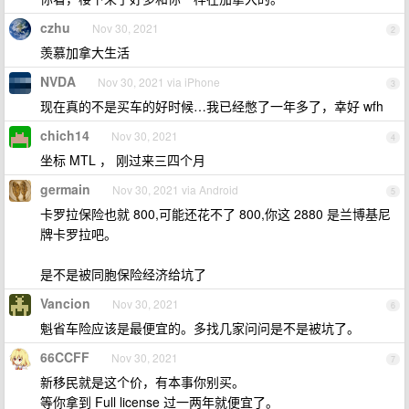
czhu
Nov 30, 2021
2
羡慕加拿大生活
NVDA
Nov 30, 2021 via iPhone
3
现在真的不是买车的好时候…我已经憋了一年多了，幸好 wfh
chich14
Nov 30, 2021
4
坐标 MTL ， 刚过来三四个月
germain
Nov 30, 2021 via Android
5
卡罗拉保险也就 800,可能还花不了 800,你这 2880 是兰博基尼
牌卡罗拉吧。
是不是被同胞保险经济给坑了
Vancion
Nov 30, 2021
6
魁省车险应该是最便宜的。多找几家问问是不是被坑了。
66CCFF
Nov 30, 2021
7
新移民就是这个价，有本事你别买。
等你拿到 Full license 过一两年就便宜了。