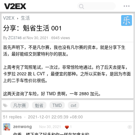
V2EX
生活
›
分享：魁省生活 001
By
ZC3746
at Nov 30, 2021 · 6945 views
首先声明下，不是凡尔赛，我也没有凡尔赛的资本，就是分享下生
活，最好能结交到蒙特利尔的朋友。
上周考完了驾照笔试，一次过，非常惊险地通过。约了后天去提车，
卡罗拉 2022 款 L CVT ，最便宜的那种。之所以买新车，是因为市面
上的二手车性价比很低。
这两天咨询了车险，好 TMD 贵啊，一年 2880 加元。
凡尔赛
魁省
TMD
cvt
51 replies
•
2021-12-01 22:05:39 +08:00
zenwong
Nov 30, 2021
1
1
你看，楼下来了好多和你一样在加拿大的。