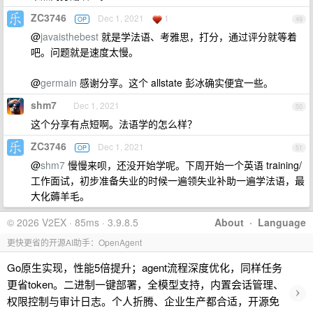
ZC3746
Dec 1, 2021
1
OP
49
@
javaisthebest
就是学法语、考雅思，打分，通过评分就等着
吧。问题就是速度太慢。
@
germain
感谢分享。这个 allstate 彭冰确实便宜一些。
shm7
Dec 1, 2021
50
这个分享有点短啊。法语学的怎么样？
ZC3746
Dec 1, 2021
OP
51
@
shm7
慢慢来呗，还没开始学呢。下周开始一个英语 training/
工作面试，初步准备失业的时候一遍领失业补助一遍学法语，最
大化薅羊毛。
© 2026 V2EX · 85ms · 3.9.8.5
About
·
Language
更快更省的开源AI助手：OpenAgent
Go原生实现，性能5倍提升；agent流程深度优化，同样任务
更省token。二进制一键部署，全模型支持，内置会话管理、
›
权限控制与审计日志。个人折腾、企业生产都合适，开源免