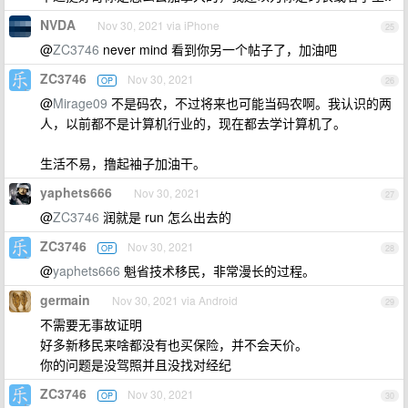
NVDA
Nov 30, 2021 via iPhone
25
@
ZC3746
never mind 看到你另一个帖子了，加油吧
ZC3746
Nov 30, 2021
OP
26
@
Mirage09
不是码农，不过将来也可能当码农啊。我认识的两
人，以前都不是计算机行业的，现在都去学计算机了。
生活不易，撸起袖子加油干。
yaphets666
Nov 30, 2021
27
@
ZC3746
润就是 run 怎么出去的
ZC3746
Nov 30, 2021
OP
28
@
yaphets666
魁省技术移民，非常漫长的过程。
germain
Nov 30, 2021 via Android
29
不需要无事故证明
好多新移民来啥都没有也买保险，并不会天价。
你的问题是没驾照并且没找对经纪
ZC3746
Nov 30, 2021
OP
30