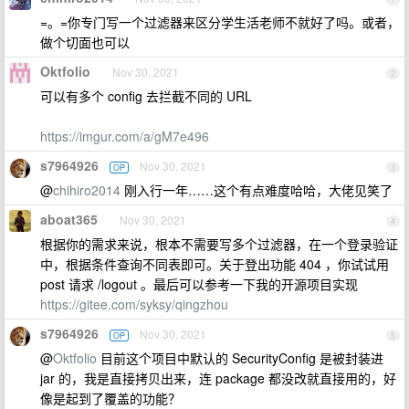
=。=你专门写一个过滤器来区分学生活老师不就好了吗。或者，
做个切面也可以
Oktfolio
Nov 30, 2021
2
可以有多个 config 去拦截不同的 URL
https://imgur.com/a/gM7e496
s7964926
Nov 30, 2021
OP
3
@
chihiro2014
刚入行一年……这个有点难度哈哈，大佬见笑了
aboat365
Nov 30, 2021
4
根据你的需求来说，根本不需要写多个过滤器，在一个登录验证
中，根据条件查询不同表即可。关于登出功能 404 ，你试试用
post 请求 /logout 。最后可以参考一下我的开源项目实现
https://gitee.com/syksy/qingzhou
s7964926
Nov 30, 2021
OP
5
@
Oktfolio
目前这个项目中默认的 SecurityConfig 是被封装进
jar 的，我是直接拷贝出来，连 package 都没改就直接用的，好
像是起到了覆盖的功能？