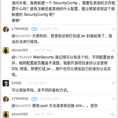
请问大佬，我再新建一个 SecurityConfig ，需要在其他的文件配
置什么吗？是有注解还是其他的什么配置，能让框架读到这个我
新建的 SecurityConfig 呢？
谢谢！
s7964926
Nov 30, 2021
OP
6
@
aboat365
大佬你好，登录验证他打包成 jar 封装起来了，我
没办法进行修改。
aboat365
Nov 30, 2021
7
@
s7964926
WebSecurity 我记得可以有多个的，不同配置会合
并，相同配置是否覆盖不清楚。我那开源项目身份认证使用
DSL 拼接，即使打成 jar ，用户也可以增加自己的身份认证实
现。
br00k
Nov 30, 2021
8
可以添加字段，走不同的鉴权方式。
s7964926
Nov 30, 2021
OP
9
@
aboat365
使用 post 方法请求依旧报 404.。。悲伤
aboat365
Nov 30, 2021
10