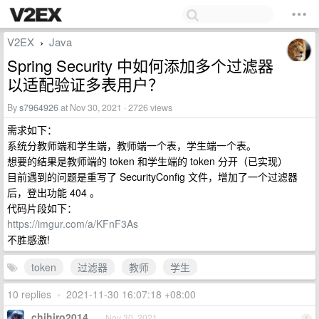
V2EX
Java
›
Spring Security 中如何添加多个过滤器
以适配验证多表用户？
By
s7964926
at Nov 30, 2021 · 2726 views
需求如下：
系统分教师端和学生端，教师端一个表，学生端一个表。
想要的结果是教师端的 token 和学生端的 token 分开（已实现）
目前遇到的问题是重写了 SecurityConfig 文件，增加了一个过滤器
后，登出功能 404 。
代码片段如下：
https://imgur.com/a/KFnF3As
不胜感激!
token
过滤器
教师
学生
10 replies
•
2021-11-30 16:07:18 +08:00
chihiro2014
Nov 30, 2021
1