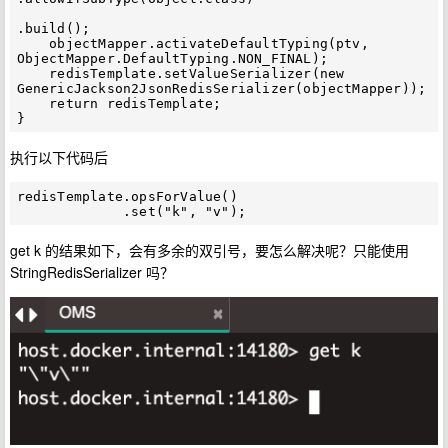
.build();

    objectMapper.activateDefaultTyping(ptv, 
ObjectMapper.DefaultTyping.NON_FINAL);

    redisTemplate.setValueSerializer(new 
GenericJackson2JsonRedisSerializer(objectMapper));

    return redisTemplate;

执行以下代码后
redisTemplate.opsForValue()

get k 的结果如下，会有多余的双引号，要怎么解决呢？只能使用
StringRedisSerializer 吗？