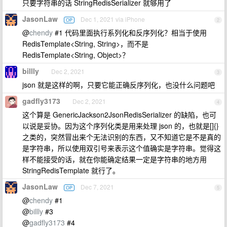
只要字符串的话 StringRedisSerializer 就够用了
JasonLaw
Dec 1, 2021 via iPhone
OP
2
@
chendy
#1 代码里面执行系列化和反序列化？相当于使用
RedisTemplate<String, String>，而不是
RedisTemplate<String, Object>？
billly
Dec 2, 2021
3
json 就是这样的啊，只要它能正确反序列化，也没什么问题吧
gadfly3173
Dec 2, 2021
4
这个算是 GenericJackson2JsonRedisSerializer 的缺陷，也可
以说是妥协。因为这个序列化类是用来处理 json 的，也就是[]{}
之类的，突然冒出来个无法识别的东西，又不知道它是不是真的
是字符串，所以使用双引号来表示这个值确实是字符串。觉得这
样不能接受的话，就在你能确定结果一定是字符串的地方用
StringRedisTemplate 就行了。
JasonLaw
Dec 7, 2021
OP
5
@
chendy
#1
@
billly
#3
@
gadfly3173
#4