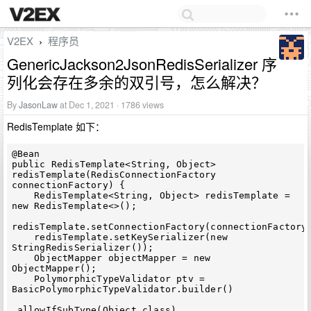
V2EX
程序员
›
GenericJackson2JsonRedisSerializer 序
列化会存在多余的双引号，怎么解决？
By
JasonLaw
at Dec 1, 2021 · 1786 views
RedisTemplate 如下：
@Bean

public RedisTemplate<String, Object> 
redisTemplate(RedisConnectionFactory 
connectionFactory) {

    RedisTemplate<String, Object> redisTemplate = 
new RedisTemplate<>();

redisTemplate.setConnectionFactory(connectionFactory)
    redisTemplate.setKeySerializer(new 
StringRedisSerializer());

    ObjectMapper objectMapper = new 
ObjectMapper();

    PolymorphicTypeValidator ptv = 
BasicPolymorphicTypeValidator.builder()

.allowIfSubType(Object.class)
