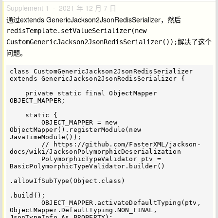
Supplement 1 · 2021 年 12 月 7 日
通过extends GenericJackson2JsonRedisSerializer，然后
redisTemplate.setValueSerializer(new 
解决了这个
CustomGenericJackson2JsonRedisSerializer());
问题。
class CustomGenericJackson2JsonRedisSerializer 
extends GenericJackson2JsonRedisSerializer {

    private static final ObjectMapper 
OBJECT_MAPPER;

    static {

        OBJECT_MAPPER = new 
ObjectMapper().registerModule(new 
JavaTimeModule());

        // https://github.com/FasterXML/jackson-
docs/wiki/JacksonPolymorphicDeserialization

        PolymorphicTypeValidator ptv = 
BasicPolymorphicTypeValidator.builder()

.allowIfSubType(Object.class)

.build();

        OBJECT_MAPPER.activateDefaultTyping(ptv, 
ObjectMapper.DefaultTyping.NON_FINAL, 
JsonTypeInfo.As.PROPERTY);
