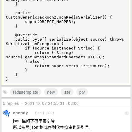
    }

    public 
CustomGenericJackson2JsonRedisSerializer() {

        super(OBJECT_MAPPER);

    }

    @Override

    public byte[] serialize(Object source) throws 
SerializationException {

        if (source instanceof String) {

            return ((String) 
source).getBytes(StandardCharsets.UTF_8);

        } else {

            return super.serialize(source);

        }

    }

redistemplate
new
izer
ptv
5 replies
•
2021-12-07 21:55:31 +08:00
chendy
Dec 1, 2021
1
json 里的字符串带引号
所以按照 json 格式序列化字符串也带引号