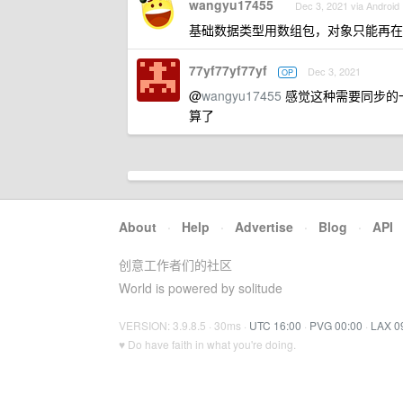
wangyu17455
Dec 3, 2021 via Android
基础数据类型用数组包，对象只能再在
77yf77yf77yf
Dec 3, 2021
OP
@
wangyu17455
感觉这种需要同步的一开始
算了
About
·
Help
·
Advertise
·
Blog
·
API
创意工作者们的社区
World is powered by solitude
VERSION: 3.9.8.5 · 30ms ·
UTC 16:00
·
PVG 00:00
·
LAX 0
♥ Do have faith in what you're doing.