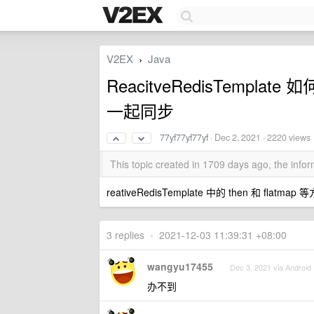
V2EX
Java
›
ReacitveRedisTempla
一起同步
77yf77yf77yf
·
Dec 2, 2021
· 2220 views
This topic created in 1709 days ago, the inf
reativeRedisTemplate 中的 then 和
3 replies
•
2021-12-03 11:39:31 +08:00
wangyu17455
Dec 3, 2021 via Android
办不到