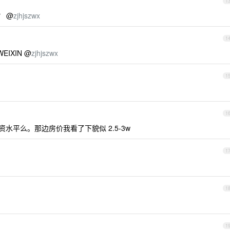
1
？ @
zjhjszwx
1
IXIN @
zjhjszwx
1
1
水平么。那边房价我看了下貌似 2.5-3w
1
1
1