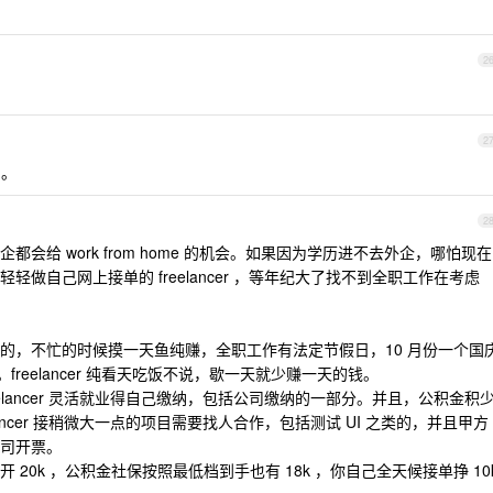
2
2
。。
2
会给 work from home 的机会。如果因为学历进不去外企，哪怕现在
做自己网上接单的 freelancer ，等年纪大了找不到全职工作在考虑
的，不忙的时候摸一天鱼纯赚，全职工作有法定节假日，10 月份一个国
freelancer 纯看天吃饭不说，歇一天就少赚一天的钱。
elancer 灵活就业得自己缴纳，包括公司缴纳的一部分。并且，公积金积
ancer 接稍微大一点的项目需要找人合作，包括测试 UI 之类的，并且甲方
司开票。
20k ，公积金社保按照最低档到手也有 18k ，你自己全天候接单挣 10