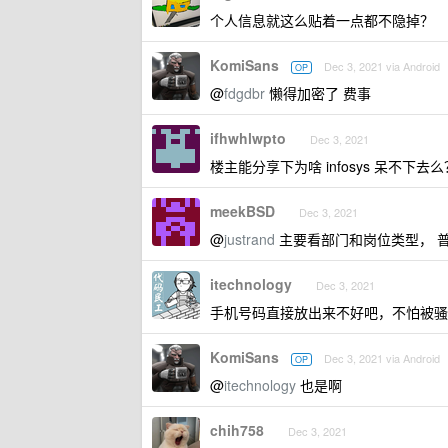
个人信息就这么贴着一点都不隐掉？
KomiSans
Dec 3, 2021 via Android
OP
@
fdgdbr
懒得加密了 费事
ifhwhlwpto
Dec 3, 2021
楼主能分享下为啥 infosys 呆不下去么
meekBSD
Dec 3, 2021
@
justrand
主要看部门和岗位类型， 普通
itechnology
Dec 3, 2021
手机号码直接放出来不好吧，不怕被骚
KomiSans
Dec 3, 2021 via Android
OP
@
itechnology
也是啊
chih758
Dec 3, 2021