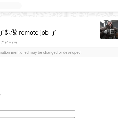
想做 remote job 了
· 7194 views
ormation mentioned may be changed or developed.