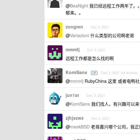
@
BeaNight
我已经远程工作两年了。
郁来。。
zongren
Dec 3, 2021
@
Variazioni
什么类型的公司啊老哥
mmmfj
Dec 3, 2021
远程工作都是怎么找的啊
KomiSans
Dec 3, 2021 via Android
OP
@
mmmfj
RubyChina 这里 或者电鸭社区 
jun1st
Dec 3, 2021
@
KomiSans
我们找人，有兴趣可以来
zjhjszwx
Dec 3, 2021
@
meekBSD
老哥嘉兴哪个公司，我正