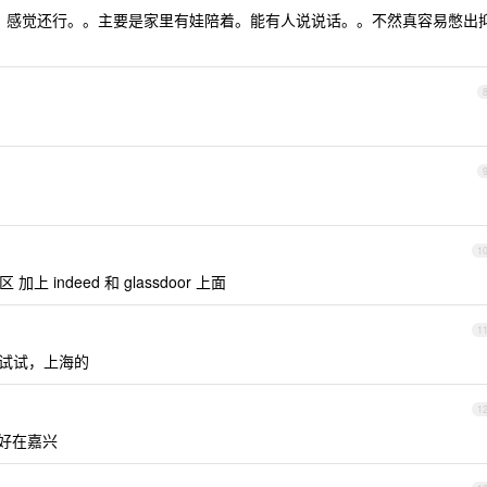
。感觉还行。。主要是家里有娃陪着。能有人说说话。。不然真容易憋出
1
加上 indeed 和 glassdoor 上面
1
试试，上海的
1
好在嘉兴