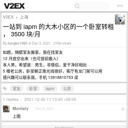
V2EX
上海
›
一站到 iapm 的大木小区的一个卧室转租
， 3500 块/月
By
liangbo1985
at Dec 3, 2021 · 2766 views
如题，隔壁室友搬家，我在找室友
12 月底空出来（也可提前搬入）
本人男，希望是：男生，非情侣，爱干净好相处
5 楼老公房，卧室朝正南光线很好，客厅有龙门架可以用
感兴趣可以联系我，手机 13918810753 梁
室友
卧室
iapm
公房
1 replies
•
2021-12-06 11:13:40 +08:00
Morriaty
Dec 6, 2021
1
上图