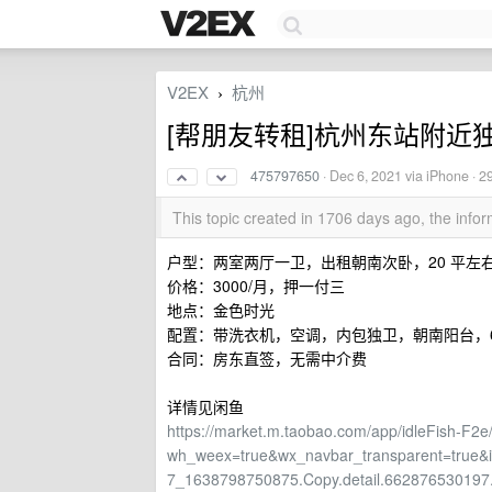
V2EX
杭州
›
[帮朋友转租]杭州东站附近独
475797650
·
Dec 6, 2021
via iPhone · 2
This topic created in 1706 days ago, the inf
户型：两室两厅一卫，出租朝南次卧，20 平左
价格：3000/月，押一付三
地点：金色时光
配置：带洗衣机，空调，内包独卫，朝南阳台，
合同：房东直签，无需中介费
详情见闲鱼
https://market.m.taobao.com/app/idleFish-F2e/
wh_weex=true&wx_navbar_transparent=tru
7_1638798750875.Copy.detail.662876530197