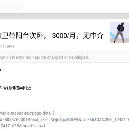
卫带阳台次卧， 3000/月，无中介
941 views
ormation mentioned may be changed or developed.
右
6 号线枸桔弄附近
widle-taobao-rax/page-detail?
e&id=662876530197&ut_sk=1.XfyjnYgoBj0DABUaTkMsCM%2B4_124311
.74171935&forceFlush=1