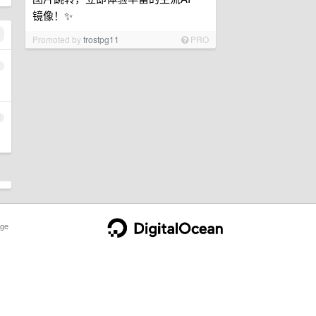
镜像！✨
Promoted by
frostpg11
PRO
1
2
ge