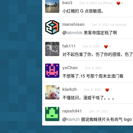
bao3
4
Dec 9, 2021 via iPhone
小红帽的 G 点很敏感。
manshisan
Dec 9, 2021 via Android
@
labnotok
黑客帝国定档了啊
fak111
1
Dec 9, 2021
对不起伤害了你，伤了你的感情，伤了
ysChan
Dec 9, 2021
不想等了,15 号那个周末去澳门看
klarkzh
1
Dec 9, 2021
不懂就问，漫威干啥了。。。
rajesh941
Dec 14, 2021
@
klarkzh
据说蜘蛛侠片头有尚气 logo