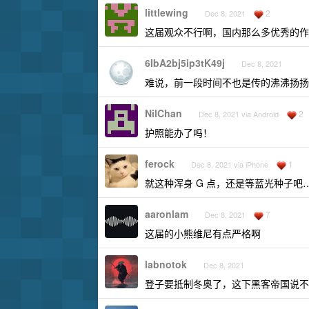
littlewing
2
Dec 8, 2021
这届观众不行啊，国内那么多优秀的作
6IbA2bj5ip3tK49j
Dec 8, 2021
难说，前一段时间不也是传的沸沸扬扬
NilChan
2
Dec 8, 2021 via Android
护照能办了吗！
ferock
1
Dec 8, 2021 via iPhone
就这种浑身 G 点，还是等蓝光种子吧
aaronlam
7
Dec 8, 2021
这届的小熊维尼有点严格啊
labnotok
Dec 8, 2021
登子要抵制冬奥了，这下黑客帝国说不