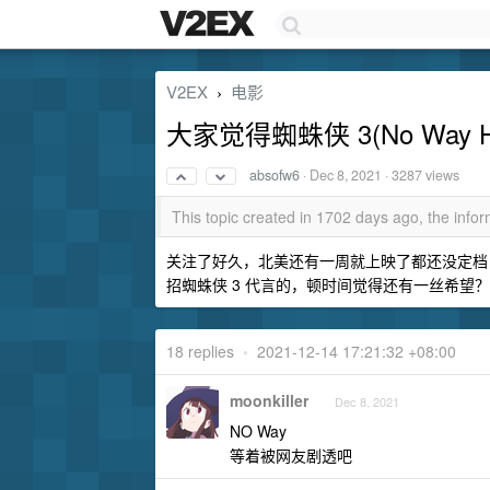
V2EX
电影
›
大家觉得蜘蛛侠 3(No Way
absofw6
·
Dec 8, 2021
· 3287 views
This topic created in 1702 days ago, the inf
关注了好久，北美还有一周就上映了都还没定档
招蜘蛛侠 3 代言的，顿时间觉得还有一丝希望？
18 replies
•
2021-12-14 17:21:32 +08:00
moonkiller
Dec 8, 2021
NO Way
等着被网友剧透吧