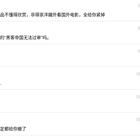
品不懂得欣赏，非得崇洋媚外看国外电影，全给你紧掉
的“黑客帝国无法过审”吗。
1
…
1
1
定都给你撤了