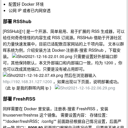
配置好 Docker 环境
公网 IP 或者已内网穿透
部署 RSShub
[RSSHub][1] 是一个开源、简单易用、易于扩展的 RSS 生成器，可以
给任何奇奇怪怪的内容生成 RSS 订阅源。RSSHub 借助于开源社区
的力量快速发展中，目前已适配数百家网站的上千项内容。 文本以群
晖系统为例，介绍安装方法 Docker-注册表-搜索 RSShub ，下载安
装。
只需要设置好外部端口即
可，其他保持默认，本文外部端口和内部端口一致，均为 1200 ，你
也可以改成其他端口，只要是没有被占用即可。
然后在浏览器输入
http://192.168.31.127:1200
，如果出现以下页面，说明部署成功。
（此 ip 是我的群晖内网 ip ）
部署 FreshRSS
同样需要在 Docker 里安装，注册表-搜索 FreshRSS ，安装
linuxserver/freshrss 这个镜像。 需要设置内容： 存储位置：
**/docker/freshRSS
：
/config** 前面路径根据自己情况设置，后面严
格一致 端口：
5005
:
80
前面端口根据自己情况设置，只要是不被占用