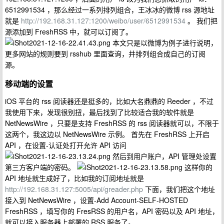
6512991534 ，那么经过一系列排列组合，王冰冰的微博 rss 源地址
就是
http://192.168.31.127:1200/weibo/user/6512991534
。 我们把
源添加到 FreshRSS 中，就可以订阅了。
本文只是以微博为例子进行说明，
更多网站的规则要到 rsshub 里面查询，并排列组合成自己的订阅
源。
移动端的设置
iOS 平台的 rss 阅读器还是挺多的，比如大名鼎鼎的 Reeder ，不过
我使用下来，发现很别扭，最后找到了比较适合我的软件就是
NetNewsWire ，只要是支持 FreshRSS 的 rss 阅读器就可以，不限于
这两个，我这边以 NetNewsWire 示例。 首先在 FreshRSS 上开启
API ，在设置-认证处打开允许 API 访问
然后到用户账户，API 管理处设置
第三方客户端的密码。
这样你的
API 地址就生成好了，比如我的订阅地址就是
http://192.168.31.127:5005/api/greader.php
下面，我们把这个地址
接入到 NetNewsWire ，设置-Add Account-SELF-HOSTED
FreshRSS ，填写你的 FresRSS 的用户名，API 密码以及 API 地址，
就可以接入服务器上部署的 RSS 服务了。