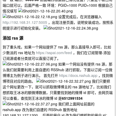
端口就可以，后面严格一致 环境：PGID=1000 PUID=1000 根据自己
情况填写
设置完成后，在浏览器输入
http://192.168.31.127:5005
，出现注册页面，说明安装成功，按照系
统提示进行初始化安装。
添加 rss 源
到了重头戏，如果一个网站提供了 rss 源，那么直接导入即可，比如
少数派的 rss 地址为
https://sspai.com/feed
，我们在订阅管理-添加
订阅源或者分类就可以直接订阅了。
如果一个网站没有提供 rss 源，那
么我们就需要利用上面自建的 RSShub 进行抓取，下面以订阅一位微
博博主为例子进行演示。 首先打开
https://docs.rsshub.app
，找到微
博项目对应的路由。
我们只要把
这个网址更改一下，就可以抓取微博博主的 rss 源地址了，比如我们
想抓取王冰冰的额微博数据，只需要找到她的微博 id 即可，去网页端
可以查看，查找到王冰冰的微博 id 是
6512991534
我们把上面网址前面的
rsshub.app 改为我们自建的 RSShub 服务地址
192.168.31.127:1200 ，后面的用户 id 改为我们想抓取的用户 id：