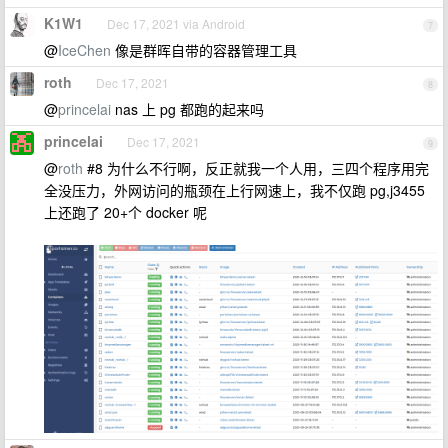
K1W1
Dec 17, 2021 via Android
7
@
IceChen
像是群晖自带的容器管理工具
roth
Dec 17, 2021
8
@
princelai
nas 上 pg 都跑的起来吗
princelai
Dec 17, 2021
9
@
roth
#8 为什么不行啊，反正就我一个人用，三四个程序用完
全没压力，外网访问的瓶颈在上行网速上，我不仅跑 pg,j3455
上还跑了 20+个 docker 呢