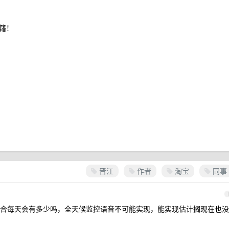
籍！
晋江
作者
淘宝
同事
合每天会有多少吗，全天候监控语音不可能实现，能实现估计搁现在也没