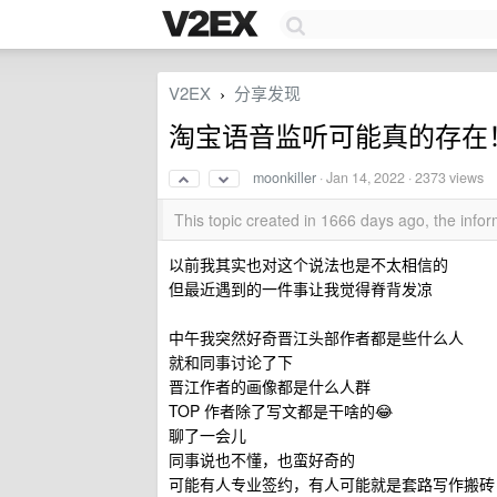
V2EX
分享发现
›
淘宝语音监听可能真的存在
moonkiller
·
Jan 14, 2022
· 2373 views
This topic created in 1666 days ago, the inf
以前我其实也对这个说法也是不太相信的
但最近遇到的一件事让我觉得脊背发凉
中午我突然好奇晋江头部作者都是些什么人
就和同事讨论了下
晋江作者的画像都是什么人群
TOP 作者除了写文都是干啥的😂
聊了一会儿
同事说也不懂，也蛮好奇的
可能有人专业签约，有人可能就是套路写作搬砖