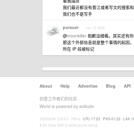
看我描述
我们最近都没有晋江或者写文的搜索和
我们也不是写手
pursuer
Jan 15, 2022
@
moonkiller
抱歉没细看。其实还有你
那这个外部信息就是整个事情的起因，
所在 IP 段被标记
About
·
Help
·
Advertise
·
Blog
·
API
创意工作者们的社区
World is powered by solitude
VERSION: 3.9.8.5 · 28ms ·
UTC 17:22
·
PVG 01:22
·
LAX 1
♥ Do have faith in what you're doing.