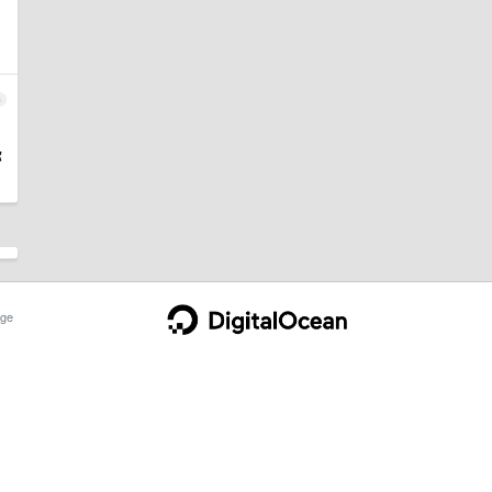
6
你
ge