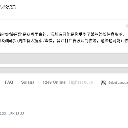
讨论记录
的“突然好奇”是从哪里来的，我想有可能是你受到了某些外部信息影响，
比如同事 /周围有人搜索 /查看，晋江打广告波及到你等，这些也可能让
·
FAQ
·
Solana
·
1249 Online
Highest 6679
·
Select Langua
0:22
·
JFK 13:22