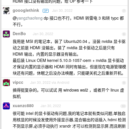
HDMI 接口没有输出的问题，给 OP 参考一下
goooglethink
Jan 30, 2022
OP
7
@
yangzhaofeng
dp 接口也不行，HDMI 转雷电 3 和转 typc 都
不行，
DenBo
Jan 30, 2022
8
我用是 MSI 的笔记本，装了 Ubuntu20.04 。没装 nvidia 显卡驱
动之前是 HDMI 没输出，装了 nvidia 显卡驱动之后是只有
HDMI 输出，内置的显示器没有输出。
最后装 Linux OEM kernel 5.10.0-1057-oem + nvidia 显卡驱动
才保证内置的显示器和 HDMI 同时有输出，但是现在电源管理模
块还有问题，休眠之后没办法唤醒，只能硬关机之后重新开机。
vipcc
Jan 30, 2022 via Android
9
搞得挺复杂的。可以试试 用 windows wsl2 ，或者开个 linux 虚
拟机
xuanzc880
Jan 30, 2022
10
很可能 intel 的显卡驱动有问题,我的笔记本就有类似问题,单独启
用核显的时候没发使用外接显示器,混合输出的话插入 hdmi 检测
不到显示屏,必须手动执行 xrandr 才可以检测到显示屏,而且刷新