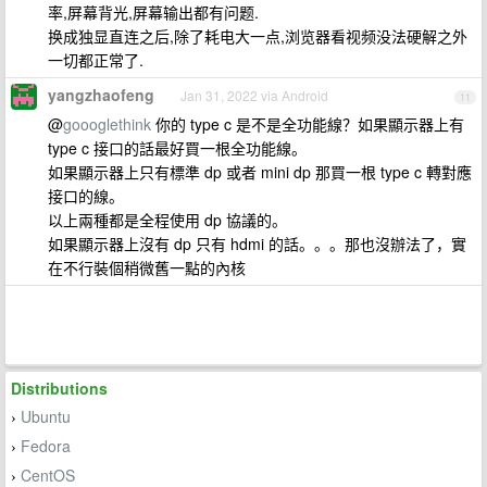
率,屏幕背光,屏幕输出都有问题.
换成独显直连之后,除了耗电大一点,浏览器看视频没法硬解之外
一切都正常了.
yangzhaofeng
Jan 31, 2022 via Android
11
@
goooglethink
你的 type c 是不是全功能線？如果顯示器上有
type c 接口的話最好買一根全功能線。
如果顯示器上只有標準 dp 或者 mini dp 那買一根 type c 轉對應
接口的線。
以上兩種都是全程使用 dp 協議的。
如果顯示器上沒有 dp 只有 hdmi 的話。。。那也沒辦法了，實
在不行裝個稍微舊一點的內核
Distributions
Ubuntu
›
Fedora
›
CentOS
›