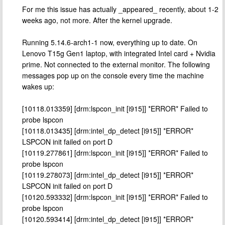
For me this issue has actually _appeared_ recently, about 1-2
weeks ago, not more. After the kernel upgrade.
Running 5.14.6-arch1-1 now, everything up to date. On
Lenovo T15g Gen1 laptop, with integrated Intel card + Nvidia
prime. Not connected to the external monitor. The following
messages pop up on the console every time the machine
wakes up:
[10118.013359] [drm:lspcon_init [i915]] *ERROR* Failed to
probe lspcon
[10118.013435] [drm:intel_dp_detect [i915]] *ERROR*
LSPCON init failed on port D
[10119.277861] [drm:lspcon_init [i915]] *ERROR* Failed to
probe lspcon
[10119.278073] [drm:intel_dp_detect [i915]] *ERROR*
LSPCON init failed on port D
[10120.593332] [drm:lspcon_init [i915]] *ERROR* Failed to
probe lspcon
[10120.593414] [drm:intel_dp_detect [i915]] *ERROR*