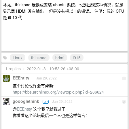
补充：thinkpad 我换成安装 ubuntu 系统，也是出现这种情况，就是
显示器 HDMI 没有输出。 但是没有报以上的错误。 注明：我的 CPU
是 i9 10 代
Linux
thinkpad
hdmi
i915
11 replies
•
2022-01-31 10:53:26 +08:00
EEEntity
Jan 29, 2022
1
这个讨论也许会有帮助:
https://bbs.archlinux.org/viewtopic.php?id=266624
goooglethink
Jan 29, 2022
OP
2
@
EEEntity
这个我早就看过了
你看看这个论坛最后一个人也是这样留言：