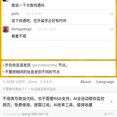
能说一下大致待遇吗
palx
Feb 8, 2022
11
说下待遇吧，在外留学正好有时间
dongyangz
Jun 27, 2023
12
看着不错
• 外包信息请发到
/go/outsourcing
节点。
• 不要把相同的信息发到不同的节点
© 2026 V2EX · 42ms · 3.9.8.5
About
·
Language
不要再写爬虫了！一句话搞定网页监控
不用再写爬虫代码，也不需要RSS支持，AI全自动帮你监控
›
网页。免费使用，按需订阅。AI效率工具，值得收藏
Promoted by
xjiang1982154112
PRO