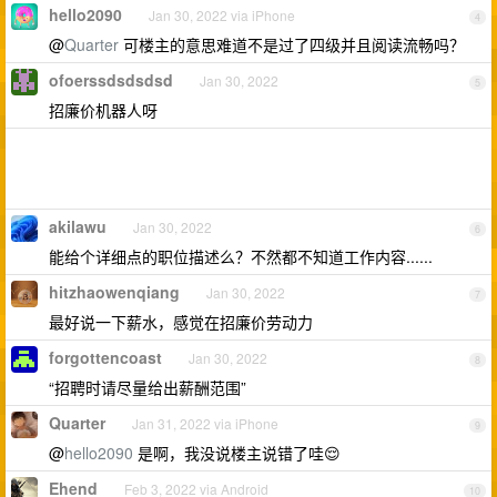
hello2090
Jan 30, 2022 via iPhone
4
@
Quarter
可楼主的意思难道不是过了四级并且阅读流畅吗？
ofoerssdsdsdsd
Jan 30, 2022
5
招廉价机器人呀
akilawu
Jan 30, 2022
6
能给个详细点的职位描述么？不然都不知道工作内容......
hitzhaowenqiang
Jan 30, 2022
7
最好说一下薪水，感觉在招廉价劳动力
forgottencoast
Jan 30, 2022
8
“招聘时请尽量给出薪酬范围”
Quarter
Jan 31, 2022 via iPhone
9
@
hello2090
是啊，我没说楼主说错了哇😌
Ehend
Feb 3, 2022 via Android
10