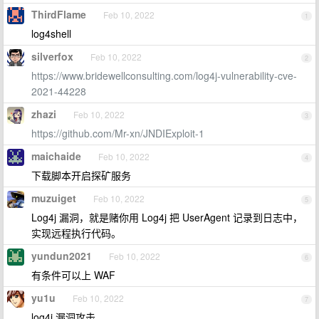
ThirdFlame
Feb 10, 2022
1
log4shell
silverfox
Feb 10, 2022
2
https://www.bridewellconsulting.com/log4j-vulnerability-cve-
2021-44228
zhazi
Feb 10, 2022
3
https://github.com/Mr-xn/JNDIExploit-1
maichaide
Feb 10, 2022
4
下载脚本开启探矿服务
muzuiget
Feb 10, 2022
5
Log4j 漏洞，就是赌你用 Log4j 把 UserAgent 记录到日志中，
实现远程执行代码。
yundun2021
Feb 10, 2022
6
有条件可以上 WAF
yu1u
Feb 10, 2022
7
log4j 漏洞攻击