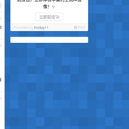
像！✨
立即前往🚀
1
为
Promoted by
frostpg11
PRO
2
有
3