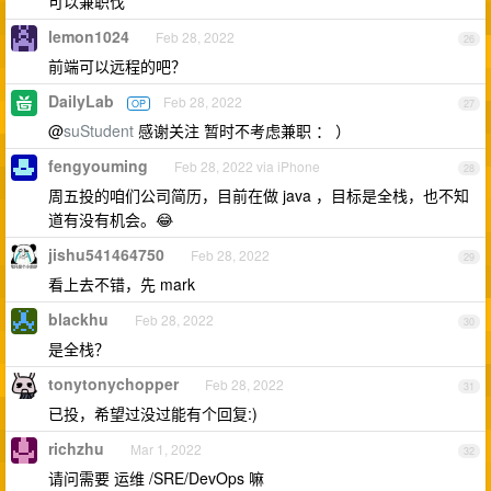
可以兼职伐
lemon1024
Feb 28, 2022
26
前端可以远程的吧？
DailyLab
Feb 28, 2022
OP
27
@
suStudent
感谢关注 暂时不考虑兼职 ： ）
fengyouming
Feb 28, 2022 via iPhone
28
周五投的咱们公司简历，目前在做 java ，目标是全栈，也不知
道有没有机会。😂
jishu541464750
Feb 28, 2022
29
看上去不错，先 mark
blackhu
Feb 28, 2022
30
是全栈？
tonytonychopper
Feb 28, 2022
31
已投，希望过没过能有个回复:)
richzhu
Mar 1, 2022
32
请问需要 运维 /SRE/DevOps 嘛