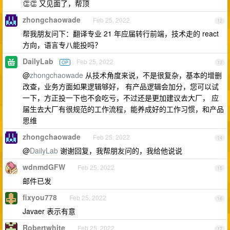
👏👏 又见面了，帮顶
zhongchaowade
Feb 25, 2022
12
帮我朋友问下：翻译专业 21 年应届转行前端，技术走的 react
方向，语言专八能投吗？
DailyLab
Feb 25, 2022
OP
13
@
zhongchaowade
从技术角度来说，不是很复杂，基本的增删
改查，业务方面如果逻辑够好， 有产品逻辑会加分，您可以试
一下，方正投一下也不会吃亏，不过还是更加建议去大厂， 应
届生去大厂有很规范的工作流程，能养成好的工作习惯，和产品
思维
zhongchaowade
Feb 25, 2022
14
@
DailyLab
谢谢回复，我帮朋友问的，我给他说说
wdnmdGFW
Feb 25, 2022
15
邮件已发
fixyou778
Feb 25, 2022
16
Javaer 表示有意
Robertwhite
Feb 25, 2022
17