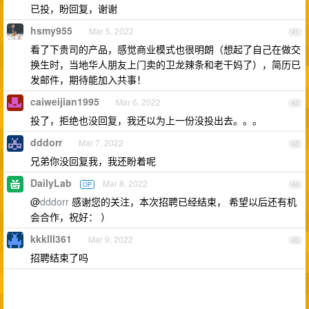
已投，盼回复，谢谢
hsmy955
Mar 5, 2022
41
看了下贵司的产品，感觉商业模式也很明朗（想起了自己在做交
换生时，当地华人朋友上门卖的卫龙辣条和老干妈了），简历已
发邮件，期待能加入共事！
caiweijian1995
Mar 6, 2022
42
投了，拒绝也没回复，我还以为上一份没投出去。。。
dddorr
Mar 7, 2022
43
兄弟你没回复我，我还盼着呢
DailyLab
Mar 8, 2022
OP
44
@
dddorr
感谢您的关注，本次招聘已经结束， 希望以后还有机
会合作，祝好： ）
kkklll361
Mar 9, 2022
45
招聘结束了吗