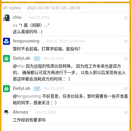
45 replies
•
2022-03-09 14:51:45 +08:00
chiu
Feb 25, 2022
1
>> "1 面（闲聊）..."
这么直接的吗 : )
fengyouming
Feb 25, 2022 via iPhone
2
暂时不会前端，打算学前端，能投吗？
DailyLab
Feb 25, 2022
OP
3
@
chiu
因为远程的性质比较特殊， 因为找工作本来也是双方
的， 确保都认可双方再进行下一步， 以免入职以后发现有出入
那这样都会消耗双方的时间 ： ）
DailyLab
Feb 25, 2022
OP
4
@
fengyouming
不好意思，任务比较多，暂时需要有一些开发基
础的同学，感谢关注 ：）
Abcopy
Feb 25, 2022
5
工作经验有要求吗