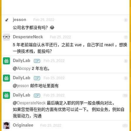
jesson
Feb 25, 2022
6
公司名字都没有吗？😂
DesperateNeck
Feb 25, 2022
7
5 年老前端自认水平还行，之前主 vue ，自己学过 react ，想换
一换技术栈，能投吗？
DailyLab
Feb 25, 2022
OP
8
@
Abcopy
2 年左右。
DailyLab
Feb 25, 2022
OP
9
@
jesson
邮件地址里面有
DailyLab
Feb 25, 2022
OP
10
@
DesperateNeck
最后确定入职的同学一般会横向对比，
如果您觉得在别的方面有优势可以试一下。 例如业务，例如自
我驱动力，沟通
Originalee
Feb 25, 2022
11