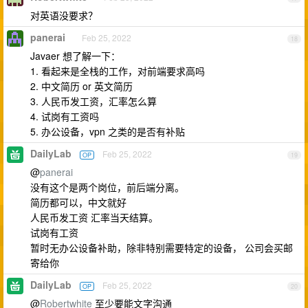
对英语没要求？
panerai
Feb 25, 2022
18
Javaer 想了解一下：
1. 看起来是全栈的工作，对前端要求高吗
2. 中文简历 or 英文简历
3. 人民币发工资，汇率怎么算
4. 试岗有工资吗
5. 办公设备，vpn 之类的是否有补贴
DailyLab
Feb 25, 2022
OP
19
@
panerai
没有这个是两个岗位，前后端分离。
简历都可以，中文就好
人民币发工资 汇率当天结算。
试岗有工资
暂时无办公设备补助，除非特别需要特定的设备， 公司会买邮
寄给你
DailyLab
Feb 25, 2022
OP
20
@
Robertwhite
至少要能文字沟通