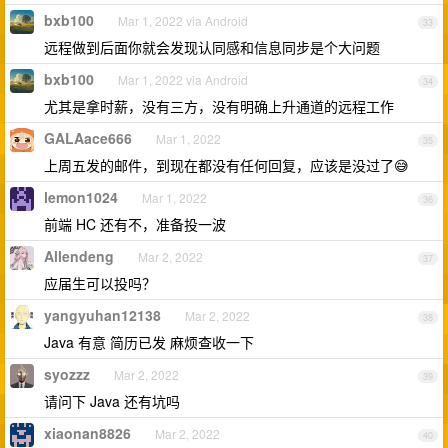
bxb100
Mar 1, 2022 via Android
33
远程做到后面你就会发现认同感和信息同步是个大问题
bxb100
Mar 1, 2022 via Android
34
尤其是拿时薪，没有三方，没有明确上升通道的远程工作
GALAace666
Mar 1, 2022
35
上周五发的邮件，到现在都没有任何回复，应该是没过了😅
lemon1024
Mar 1, 2022
36
前端 HC 还有不，准备投一波
Allendeng
Mar 2, 2022
37
应届生可以投吗？
yangyuhan12138
Mar 2, 2022
38
Java 有意 简历已发 麻烦查收一下
syozzz
Mar 2, 2022
39
请问下 Java 还有坑吗
xiaonan8826
Mar 2, 2022
40