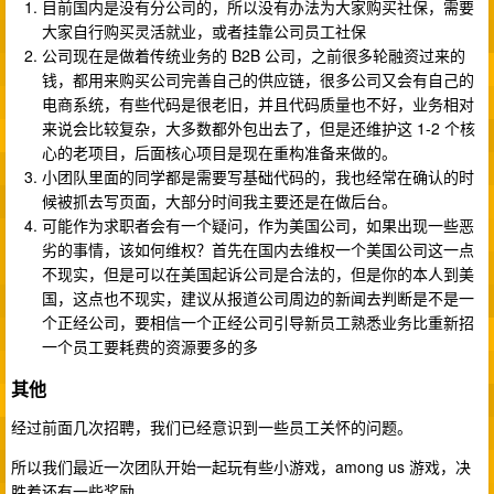
目前国内是没有分公司的，所以没有办法为大家购买社保，需要
大家自行购买灵活就业，或者挂靠公司员工社保
公司现在是做着传统业务的 B2B 公司，之前很多轮融资过来的
钱，都用来购买公司完善自己的供应链，很多公司又会有自己的
电商系统，有些代码是很老旧，并且代码质量也不好，业务相对
来说会比较复杂，大多数都外包出去了，但是还维护这 1-2 个核
心的老项目，后面核心项目是现在重构准备来做的。
小团队里面的同学都是需要写基础代码的，我也经常在确认的时
候被抓去写页面，大部分时间我主要还是在做后台。
可能作为求职者会有一个疑问，作为美国公司，如果出现一些恶
劣的事情，该如何维权？首先在国内去维权一个美国公司这一点
不现实，但是可以在美国起诉公司是合法的，但是你的本人到美
国，这点也不现实，建议从报道公司周边的新闻去判断是不是一
个正经公司，要相信一个正经公司引导新员工熟悉业务比重新招
一个员工要耗费的资源要多的多
其他
经过前面几次招聘，我们已经意识到一些员工关怀的问题。
所以我们最近一次团队开始一起玩有些小游戏，among us 游戏，决
胜着还有一些奖励