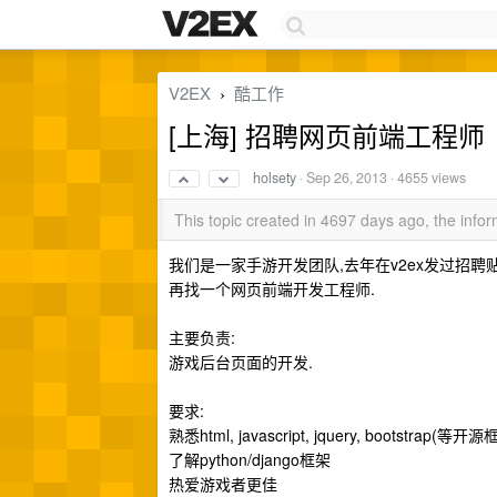
V2EX
酷工作
›
[上海] 招聘网页前端工程师
holsety
·
Sep 26, 2013
· 4655 views
This topic created in 4697 days ago, the inf
我们是一家手游开发团队,去年在v2ex发过招聘贴
再找一个网页前端开发工程师.
主要负责:
游戏后台页面的开发.
要求:
熟悉html, javascript, jquery, bootstrap(等开
了解python/django框架
热爱游戏者更佳