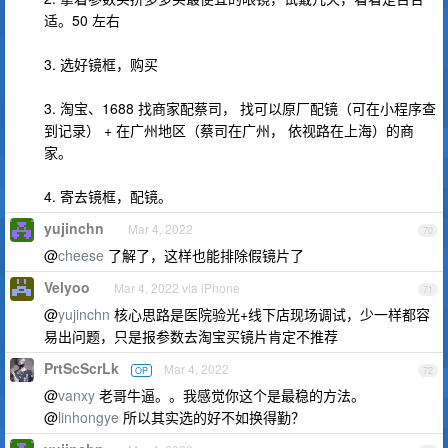
适。50 左右
3. 选好镜框，购买
3. 淘宝、1688 找商家配蔡司， 找可以原厂配镜（可在小程序查
到记录） + 在广州地区（蔡司在广州， 依视路在上海）的商
家。
4. 寄去镜框，配镜。
yujinchn
Mar 4, 2022
70
@
cheese
了解了，这样也能排除假镜片了
Velyoo
Mar 4, 2022 via iPhone
71
@
yujinchn
核心思路是医院验光+线下店现场调试，少一样都容
易出问题，只是报参数去淘宝买镜片肯定不推荐
PrtScScrLk
Mar 4, 2022
OP
72
@
vanxy
老哥牛逼。。我感觉你这个是最稳的方法。
@
linhongye
所以其实选的好不如换得勤？