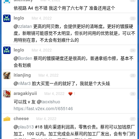
22
依视路 A4 也不错 我这个用了六七年了 准备还用这个
leglo
Mar 4, 2022
23
@
zzlatan
更高的阿贝数，会提供更好的清晰度。更好的镀膜硬
度，新眼镜可能感觉不太明显，但长时间用的优势就是，可以不
用特别在意，不太会有划痕什么的
leglo
Mar 4, 2022
24
@
Borden
蔡司的镀膜硬度还是很高的，普通拿纸巾擦，基本不
会有划痕
itianjing
Mar 4, 2022
25
@
nMar3
脸大买宽一点的就好了，我就是个大头娃
aragakiyuii
Mar 4, 2022
1
26
可以找 v 友 @
taoxishuo
https://fast.v2ex.com/t/655146
cheese
Mar 4, 2022
27
@
plau313
#18 镜片渠道利润高，零售价贵。蔡司可以加钱原厂
加工，100 以内。加工完成会从蔡司的加工厂发出，会有专门的