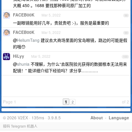
大概 450 。1688 要找那种蔡司原厂加工的
FACEB00K
Mar 5, 2022
98
一副眼镜能用好几年，贵就贵吧 :-)，服务是最重要的
FACEB00K
Mar 5, 2022
99
@
HeliumTang
建议去大商场里面的宝岛眼镜，路边的可能是假
的哦😯
HiLyy
Mar 5, 2022
100
@
shunia
不理解，为什么“去医院验光获得的数据根本无法用来
配镜！” 能详细介绍下经验吗？求分享…………
Page 1
1
of 2
2
© 2026 V2EX · 135ms · 3.9.8.5
About
·
Language
接码 Telegram 机器人