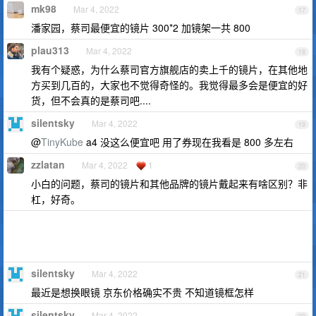
mk98
Mar 4, 2022
17
潘家园，蔡司最便宜的镜片 300*2 加镜架一共 800
plau313
Mar 4, 2022
18
我有个疑惑，为什么蔡司官方旗舰店的卖上千的镜片，在其他地
方买到几百的，大家也不觉得奇怪的。我觉得最多会是便宜的好
货，但不会真的是蔡司吧....
silentsky
Mar 4, 2022
19
@
TinyKube
a4 没这么便宜吧 用了券现在我看是 800 多左右
zzlatan
Mar 4, 2022
1
20
小白的问题，蔡司的镜片和其他品牌的镜片戴起来有啥区别？非
杠，好奇。
silentsky
Mar 4, 2022
21
最近是想换眼镜 京东价格确实不贵 不知道镜框怎样
silentsky
Mar 4, 2022