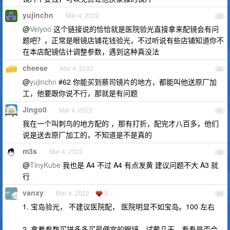
yujinchn
Mar 4, 2022
65
@
Velyoo
这个链接说的恰恰就是医院验光直接拿来配镜会有问
题吧？，正常是眼镜店铺花钱验光，不过听说有些店铺知道你不
在本店配镜估计调整参数，遇到这种真没法
cheese
Mar 4, 2022
66
@
yujinchn
#62 你能买到蔡司镜片的地方，都能叫他送原厂加
工，他要跟你说不行，那就是有问题
Jingo0
Mar 4, 2022
67
我在一个叫刺鸟的地方配的 ，那有打折，配完才八百多，他们
说是送去原厂加工的，不知道是不是真的
m3s
Mar 4, 2022
68
@
TinyKube
我也是 A4 不过 A4 有点发黄 建议问题不大 A3 就
行
vanxy
Mar 4, 2022
3
69
1. 宝岛验光， 不建议医院配， 医院明显不如宝岛。100 左右
2. 拿着参数买拼多多买最便宜的眼镜，试戴几天，看看是否合