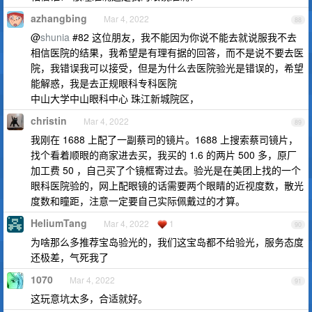
azhangbing
Mar 4, 2022
88
@
shunia
#82 这位朋友，我不能因为你说不能去就说服我不去
相信医院的结果，我希望是有理有据的回答，而不是说不要去医
院，我错误我可以接受，但是为什么去医院验光是错误的，希望
能解惑，我是去正规眼科专科医院
中山大学中山眼科中心 珠江新城院区，
christin
Mar 4, 2022
89
我刚在 1688 上配了一副蔡司的镜片。1688 上搜索蔡司镜片，
找个看着顺眼的商家进去买，我买的 1.6 的两片 500 多，原厂
加工费 50 ，自己买了个镜框寄过去。验光是在美团上找的一个
眼科医院验的，网上配眼镜的话需要两个眼睛的近视度数，散光
度数和瞳距，注意一定要自己实际佩戴过的才算。
HeliumTang
Mar 4, 2022
1
90
为啥那么多推荐宝岛验光的，我们这宝岛都不给验光，服务态度
还极差，气死我了
1070
Mar 4, 2022
91
这玩意坑太多，合适就好。