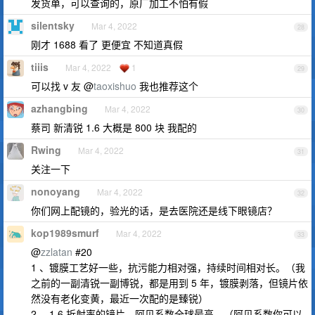
发货单，可以查询的，原厂加工不怕有假
silentsky
Mar 4, 2022
28
刚才 1688 看了 更便宜 不知道真假
tiiis
Mar 4, 2022
1
29
可以找 v 友 @
taoxishuo
我也推荐这个
azhangbing
Mar 4, 2022
30
蔡司 新清锐 1.6 大概是 800 块 我配的
Rwing
Mar 4, 2022
31
关注一下
nonoyang
Mar 4, 2022
32
你们网上配镜的，验光的话，是去医院还是线下眼镜店？
kop1989smurf
Mar 4, 2022
33
@
zzlatan
#20
1 、镀膜工艺好一些，抗污能力相对强，持续时间相对长。（我
之前的一副清锐一副博锐，都是用到 5 年，镀膜剥落，但镜片依
然没有老化变黄，最近一次配的是臻锐）
2 、1.6 折射率的镜片，阿贝系数全球最高。（阿贝系数你可以