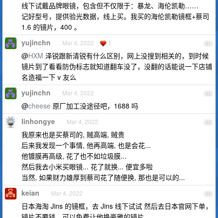
线下试戴品牌眼镜，包含但不仅限于：暴龙、海伦凯勒……
记好型号，提供验光数据，线上买。我买的海伦凯勒镜框+蔡司
1.6 的镜片，400 。
yujinchn
Mar 4, 2022
1
61
@
HXM
泽锐跟新清锐有什么区别，网上没搜到相关的，到时候
镜片到了看看防伪标志就知道翻车没了，没翻的话能说一下店铺
名造福一下 v 友么
yujinchn
Mar 4, 2022
62
@
cheese
原厂加工没途径吧，1688 吗
linhongye
Mar 4, 2022
63
我原来也是买蔡司的, 贼高端, 贼贵
后来我发现一个事情, 他再高端, 也是会花...
他镀膜再高级, 花了也不如垃圾膜...
然后我去小米买眼镜... 花了就换... 便宜多啦
当然, 如果财力雄厚到蔡司花了随便换, 那也是可以的...
keian
Mar 4, 2022
64
日本海淘 Jins 的镜框，去 Jins 线下试试 然后去日本官网下单，
镜片不要钱，可以免费让他换豪雅的镜片