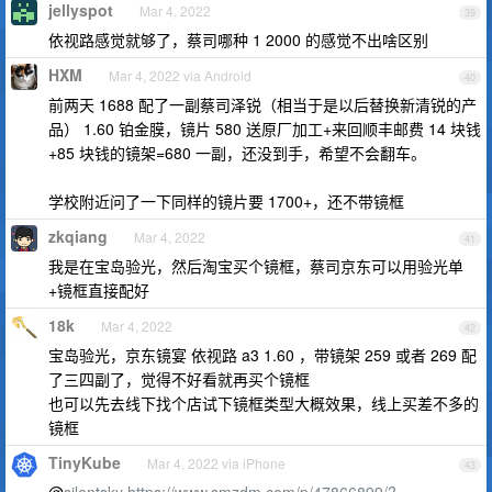
jellyspot
Mar 4, 2022
39
依视路感觉就够了，蔡司哪种 1 2000 的感觉不出啥区别
HXM
Mar 4, 2022 via Android
40
前两天 1688 配了一副蔡司泽锐（相当于是以后替换新清锐的产
品） 1.60 铂金膜，镜片 580 送原厂加工+来回顺丰邮费 14 块钱
+85 块钱的镜架=680 一副，还没到手，希望不会翻车。
学校附近问了一下同样的镜片要 1700+，还不带镜框
zkqiang
Mar 4, 2022
41
我是在宝岛验光，然后淘宝买个镜框，蔡司京东可以用验光单
+镜框直接配好
18k
Mar 4, 2022
42
宝岛验光，京东镜宴 依视路 a3 1.60 ，带镜架 259 或者 269 配
了三四副了，觉得不好看就再买个镜框
也可以先去线下找个店试下镜框类型大概效果，线上买差不多的
镜框
TinyKube
Mar 4, 2022 via iPhone
43
@
silentsky
https://www.smzdm.com/p/47866899/?