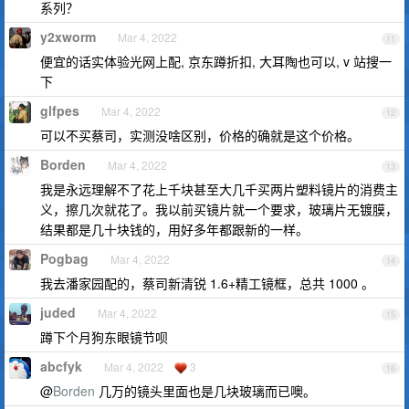
系列？
y2xworm
Mar 4, 2022
11
便宜的话实体验光网上配, 京东蹲折扣, 大耳陶也可以, v 站搜一
下
glfpes
Mar 4, 2022
12
可以不买蔡司，实测没啥区别，价格的确就是这个价格。
Borden
Mar 4, 2022
13
我是永远理解不了花上千块甚至大几千买两片塑料镜片的消费主
义，擦几次就花了。我以前买镜片就一个要求，玻璃片无镀膜，
结果都是几十块钱的，用好多年都跟新的一样。
Pogbag
Mar 4, 2022
14
我去潘家园配的，蔡司新清锐 1.6+精工镜框，总共 1000 。
juded
Mar 4, 2022
15
蹲下个月狗东眼镜节呗
abcfyk
Mar 4, 2022
3
16
@
Borden
几万的镜头里面也是几块玻璃而已噢。