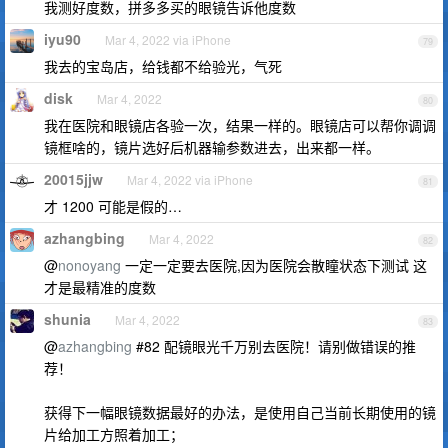
我测好度数，拼多多买的眼镜告诉他度数
iyu90
Mar 4, 2022 via iPhone
79
我去的宝岛店，给钱都不给验光，气死
disk
Mar 4, 2022
80
我在医院和眼镜店各验一次，结果一样的。眼镜店可以帮你调调
镜框啥的，镜片选好后机器输参数进去，出来都一样。
20015jjw
Mar 4, 2022 via iPhone
81
才 1200 可能是假的…
azhangbing
Mar 4, 2022
82
@
nonoyang
一定一定要去医院,因为医院会散瞳状态下测试 这
才是最精准的度数
shunia
Mar 4, 2022
83
@
azhangbing
#82 配镜眼光千万别去医院！请别做错误的推
荐！
获得下一幅眼镜数据最好的办法，是使用自己当前长期使用的镜
片给加工方照着加工；