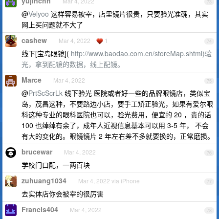
yujinchn
Mar 4, 2022
73
@
Velyoo
这样容易被宰，店里镜片很贵，只要验光准确，其实
网上买问题就不大了
cashew
Mar 4, 2022
1
74
线下[宝岛眼镜](
http://www.baodao.com.cn/storeMap.shtml)验
光，拿到配镜的数据，线上配镜。
Marce
Mar 4, 2022
75
@
PrtScScrLk
线下验光 医院或者好一些的品牌眼镜店，类似宝
岛，茂昌这种，不要路边小店，要手工矫正验光，如果有爱尔眼
科这种专业的眼科医院也可以，验光费用，便宜的 20 ，贵的话
100 也绰绰有余了，成年人近视信息基本可以用 3-5 年， 不会
有大的变化的。眼镜镜片 2 年左右差不多就要换的，正常磨损。
brucewar
Mar 4, 2022
76
学校门口配，一两百块
zuhuang1034
Mar 4, 2022 via iPhone
77
去实体店你会被宰的很厉害
Francis404
Mar 4, 2022
78