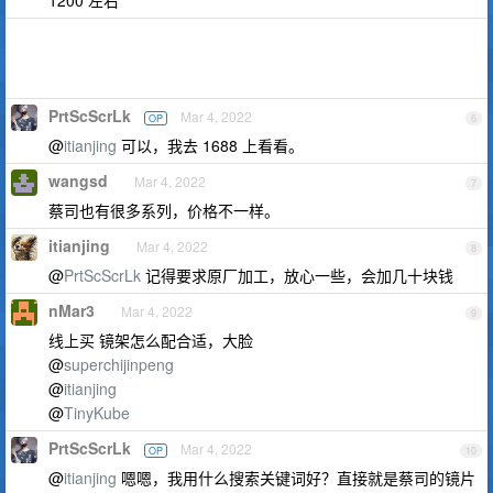
PrtScScrLk
Mar 4, 2022
OP
6
@
itianjing
可以，我去 1688 上看看。
wangsd
Mar 4, 2022
7
蔡司也有很多系列，价格不一样。
itianjing
Mar 4, 2022
8
@
PrtScScrLk
记得要求原厂加工，放心一些，会加几十块钱
nMar3
Mar 4, 2022
9
线上买 镜架怎么配合适，大脸
@
superchijinpeng
@
itianjing
@
TinyKube
PrtScScrLk
Mar 4, 2022
OP
10
@
itianjing
嗯嗯，我用什么搜索关键词好？直接就是蔡司的镜片