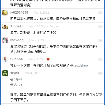
理解为清晰度）
jy02534655
Mar 4, 2022
34
明月其实也还可以，价格实惠，同价位感觉和依视路差不多
AlphaTr
Mar 4, 2022 via iPhone
35
淘宝，新轻锐 1.6 原厂加工 800
red2dog
Mar 4, 2022
36
淘宝买镜架（找丹阳的店，基本全中国的镜架都在这里产的）
然后线下去 Jins 配镜片。
Suonna
Mar 4, 2022
1
37
推荐一下这位，在他这儿配了两幅眼镜了 @
taoxishuo
xtynk
Mar 4, 2022
38
@
glfpes
@
Borden
确实，踏马的配完蔡司根本感觉不到任何区别。但是擦几次就花
了倒不至于。