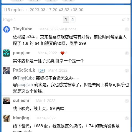
115 replies
•
2023-03-17 20:43:52 +08:00
Page 1
1
of 2
2
TinyKube
Mar 4, 2022 via iPhone
1
依视路 a3/4 ，京东镜宴旗舰店经常有好价，前段时间帮家里人
配了 1.6 的 a4 加镜宴的钛框，到手 299
paopjian
Mar 4, 2022
3
2
实体店都是一锤子买卖,能宰一个是一个
PrtScScrLk
Mar 4, 2022
OP
3
@
TinyKube
那镜框不合适怎么办= =
@
paopjian
确实是，我也感觉被宰了，但是去网上看蔡司似乎也
就是这么个价钱。
cutiechi
Mar 4, 2022
4
线下验光，线上买，99 两幅
itianjing
Mar 4, 2022
5
线下验光，1688 配，我就是这么搞的，1.74 的新清锐也是
1200 左右