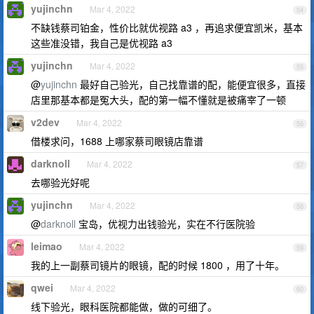
yujinchn
Mar 4, 2022
54
不缺钱蔡司铂金，性价比就优视路 a3 ，再追求便宜凯米，基本
这些准没错，我自己是优视路 a3
yujinchn
Mar 4, 2022
55
@
yujinchn
最好自己验光，自己找靠谱的配，能便宜很多，直接
店里那基本都是冤大头，配的第一幅不懂就是被痛宰了一顿
v2dev
Mar 4, 2022
56
借楼求问，1688 上哪家蔡司眼镜店靠谱
darknoll
Mar 4, 2022
57
去哪验光好呢
yujinchn
Mar 4, 2022
58
@
darknoll
宝岛，优视力出钱验光，实在不行医院验
leimao
Mar 4, 2022
59
我的上一副蔡司镜片的眼镜，配的时候 1800 ，用了十年。
qwei
Mar 4, 2022
60
线下验光，眼科医院都能做，做的可细了。