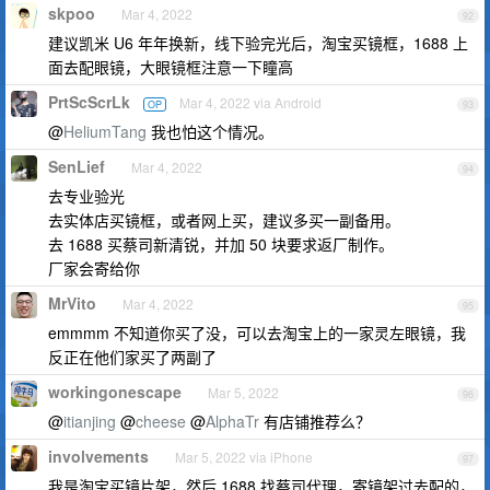
skpoo
Mar 4, 2022
92
建议凯米 U6 年年换新，线下验完光后，淘宝买镜框，1688 上
面去配眼镜，大眼镜框注意一下瞳高
PrtScScrLk
Mar 4, 2022 via Android
OP
93
@
HeliumTang
我也怕这个情况。
SenLief
Mar 4, 2022
94
去专业验光
去实体店买镜框，或者网上买，建议多买一副备用。
去 1688 买蔡司新清锐，并加 50 块要求返厂制作。
厂家会寄给你
MrVito
Mar 4, 2022
95
emmmm 不知道你买了没，可以去淘宝上的一家灵左眼镜，我
反正在他们家买了两副了
workingonescape
Mar 5, 2022
96
@
itianjing
@
cheese
@
AlphaTr
有店铺推荐么？
involvements
Mar 5, 2022 via iPhone
97
我是淘宝买镜片架，然后 1688 找蔡司代理，寄镜架过去配的，