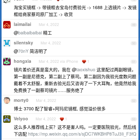
淘宝买镜框 -> 带镜框去宝岛付费验光 -> 1688 上选镜片 -> 发镜
框给商家蔡司原厂加工 -> 收货
laimailai
Mar 4, 2022
49
@
baibaibaibai
精工
silentsky
Mar 4, 2022
50
@
70nY
简洁明了
hongxia
Mar 4, 2022 via iPhone
1
51
镜片差价还真是蛮大的，我在 @
taoxishuo
这里配过两副眼镜，
第一副是尼德克，第二副上了蔡司。第二副因为我验光度数问题
戴着不太舒服，重新去验光后又咨询了一下大耳陶，他竟然给我
免费换了一副蔡司镜片……服务绝了
morty0
Mar 4, 2022
52
博士 3700 配了智睿+阿玛尼镜框, 感觉溢价很多
Velyoo
Mar 4, 2022
1
53
这么多人推荐线上买？这不是害人吗。一定要医院验光，然后线
下店配
https://mp.weixin.qq.com/s/sjDC7WKBHP8TuJ3Ii_F3fQ