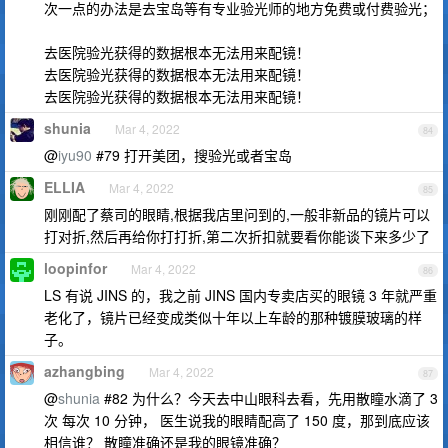
次一点的办法是去宝岛等有专业验光师的地方免费或付费验光；
去医院验光获得的数据根本无法用来配镜！
去医院验光获得的数据根本无法用来配镜！
去医院验光获得的数据根本无法用来配镜！
shunia
Mar 4, 2022
84
@
iyu90
#79 打开美团，搜验光或者宝岛
ELLIA
Mar 4, 2022
85
刚刚配了蔡司的眼睛,根据我店里问到的,一般非新品的镜片可以
打对折,然后再给你打打折,第二次折扣就要看你能谈下来多少了
loopinfor
Mar 4, 2022
86
LS 有说 JINS 的，我之前 JINS 国内专卖店买的眼镜 3 年就严重
老化了，镜片已经变成类似十年以上车龄的那种镀膜玻璃的样
子。
azhangbing
Mar 4, 2022
87
@
shunia
#82 为什么？今天去中山眼科去看，先用散瞳水滴了 3
次 每次 10 分钟， 医生说我的眼睛配高了 150 度，那到底应该
相信谁？ 散瞳准确还是我的眼镜准确？