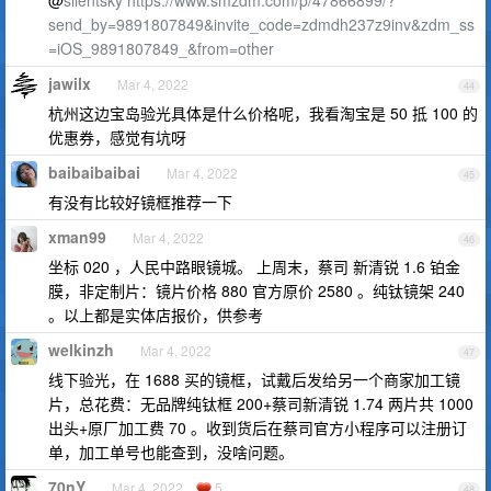
send_by=9891807849&invite_code=zdmdh237z9inv&zdm_ss
=iOS_9891807849_&from=other
jawilx
Mar 4, 2022
44
杭州这边宝岛验光具体是什么价格呢，我看淘宝是 50 抵 100 的
优惠券，感觉有坑呀
baibaibaibai
Mar 4, 2022
45
有没有比较好镜框推荐一下
xman99
Mar 4, 2022
46
坐标 020 ，人民中路眼镜城。 上周末，蔡司 新清锐 1.6 铂金
膜，非定制片：镜片价格 880 官方原价 2580 。纯钛镜架 240
。以上都是实体店报价，供参考
welkinzh
Mar 4, 2022
47
线下验光，在 1688 买的镜框，试戴后发给另一个商家加工镜
片，总花费：无品牌纯钛框 200+蔡司新清锐 1.74 两片共 1000
出头+原厂加工费 70 。收到货后在蔡司官方小程序可以注册订
单，加工单号也能查到，没啥问题。
70nY
Mar 4, 2022
5
48