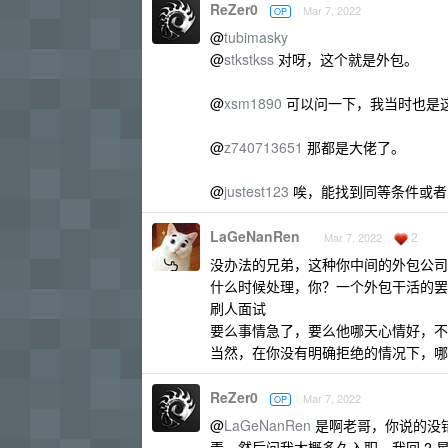
ReZer0
Mar 7, 2022
OP
@
tubimasky
@
stkstkss
对呀，这个就是外包。
@
xsm1890
可以问一下，我当时也是
@
z740713651
那都是大佬了。
@
justest123
唉，能找到同等条件或者
LaGeNanRen
2
Mar 7, 2022
没办法的兄弟，这种你中间的外包公司
什么时候处理，你？一个外包干活的罢
刷人面试
要么事情急了，要么他哪天心情好，不
当然，在你没有明确拒绝的情况下，哪
ReZer0
Mar 7, 2022
OP
@
LaGeNanRen
是啊老哥，你说的没
弄。然后问我大概多久入职，我回 2 