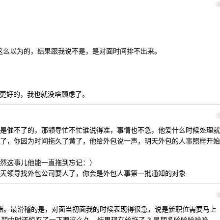
这么以为的，结果跟我说不是，是对面时间排不出来。
更好的，我也就没啥顾虑了。
是催不了的，那领导忙不忙谁说得准，事情也不急，他爱什么时候处理就
了，你因为时间拖久了黄了，他给外包说一声，明天外包的人事照样开始
然这事儿他能一直拖到忘记：）
天领导找外包公司要人了，你会是外包人事第一批通知的对象
错。最滑稽的是，对面当初面我的时候表现得很急，说是新职位需要马上
星期内时还惊叹了一下要这么久，结果现在给拖了 3 星期多哈哈哈哈哈。