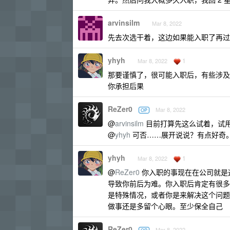
arvinsilm
Mar 8, 2022
先去次选干着，这边如果能入职了再过
yhyh
1
Mar 8, 2022
那要谨慎了，很可能入职后，有些涉及
你承担后果
ReZer0
Mar 8, 2022
OP
@
arvinsilm
目前打算先这么试着，试
@
yhyh
可否……展开说说？有点好奇
yhyh
1
Mar 8, 2022
@
ReZer0
你入职的事现在在公司就是
导致你前后为难。你入职后肯定有很多
是特殊情况，或者你是来解决这个问题
做事还是多留个心眼。至少保全自己
ReZer0
Mar 8, 2022