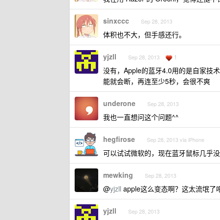
sinxccc
Sep 28, 2013
体积也不大，但手感还行。
yjzll
1
Sep 28, 2013
没有，Apple的蓝牙4.0用的是自家
能就会断，再连至少5秒，会很不爽
underone
Sep 28, 2013
我也一直想问这个问题^^
hegfirose
Sep 28, 2013 via iPhone
可以试试微软的，现在蓝牙鼠标几乎没
mewking
Sep 28, 2013
@
yjzll
apple这么变态啊？这太流氓
yjzll
Sep 28, 2013