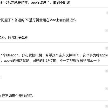
牙4.0标准就是这样，apple改进了，做到不断线
问题了？普通的PC蓝牙键盘用在Mac上会有延迟么
1
0秒，唤醒后无延迟
1
装了个iBeacon，野心就摁电梯，希望这个东东灭掉NFC，这也是为啥apple
原因，apple的思路就是，同样的近场传输，不一定非得接触拍那么一下
1
了
1
b 还不如用个无线的呢。
1