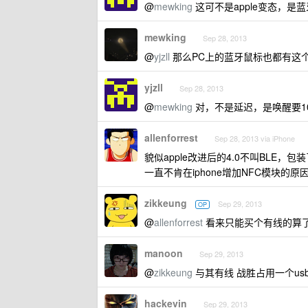
@
mewking
这可不是apple变态，是蓝
mewking
Sep 28, 2013
@
yjzll
那么PC上的蓝牙鼠标也都有这个
yjzll
Sep 28, 2013
@
mewking
对，不是延迟，是唤醒要1
allenforrest
Sep 28, 2013 via iPhone
貌似apple改进后的4.0不叫BLE，包
一直不肯在iphone增加NFC模块的
zikkeung
Sep 29, 2013
OP
@
allenforrest
看来只能买个有线的算
manoon
Sep 29, 2013
@
zikkeung
与其有线 战胜占用一个us
hackevin
Sep 29, 2013