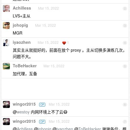
Achilless
Mar 15, 2022
2
LVS+主从
johopig
Mar 15, 2022
3
MGR
iyaozhen
Mar 15, 2022
1
4
其实主从就挺好的，前面在放个 proxy 。主从切换多演练几次，
问题不大。
ToBeHacker
Mar 15, 2022
5
加代理，互备
wingor2015
Mar 15, 2022
OP
6
@
westoy
内网环境上不了云😷
wingor2015
Mar 15, 2022
OP
7
@
Achilless
@
johopig
@
iyaozhen
@
ToBeHacker
谢谢各位，根