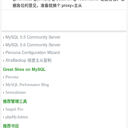
据各位的意见，准备就搞个 proxy+主从
MySQL 5.5 Community Server
›
MySQL 5.6 Community Server
›
Percona Configuration Wizard
›
XtraBackup 搭建主从复制
›
Great Sites on MySQL
›
Percona
›
MySQL Performance Blog
›
Severalnines
推荐管理工具
›
Sequel Pro
›
phpMyAdmin
推荐书目