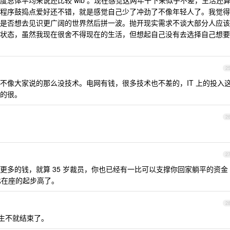
总体平均来说还比较 wlb 。现在感觉这两年干下来似乎不差，生活还
程序鼓捣点爱好还不错，就是感觉自己少了冲劲了不像年轻人了。我觉得
是否想去见识更广阔的世界然后拼一波。抛开现实需求不谈大部分人应该
状态，虽然我现在很舍不得现在的生活，但想起自己没有去选择自己想要
2
不像大家说的那么没技术。电网有钱，很多技术也不差的，IT 上的投入
的很。
2
2
更多的钱，就算 35 岁裁员，你也已经有一比可以支撑你回家躺平的资金
经比在座的起步高了。
2
人生不就结束了。