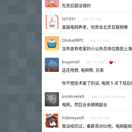
先苦后甜没错的
lxl1531
Mar 15, 2022
直接电网养老，何苦去北京互联网卷
GlobalNPC
Mar 15, 2022
当年放弃老家的小公务员岗位跑到上海
bugsnail
8
Mar 15, 2022
这还用想, 电网啊, 兄弟
你不想技术废了的话, 电网 5 点下班
potatowish
Mar 15, 2022 via iPhone
电网，然后业余搞搞副业
hidemyself
Mar 15, 2022
我没经历过，看薪资对比吧。电网能给到