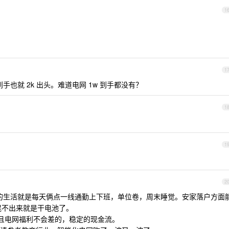
1
1
手也就 2k 出头。难道电网 1w 到手都没有？
1
1
2
能想到的生活就是每天俩点一线通勤上下班，单位卷，周末睡觉。安家落户方面
0+混不出来就是干电池了。
而且电网福利不会差的，稳定的现金流。