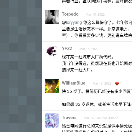
再看行业，互联网还在挨锤，最坏情况
Torpedo
Mar 15, 2022
@
loryyang
你这么算保守了。七年很可
主要是生活状态不一样。北京这地方，
室），你看看要多少钱，更别说车牌啥
YFZZ
Mar 15, 2022
现在某一线城市大厂撸代码。
我当年没得选，虽然现在我也开始面对
选择来一线大厂。
WilliamBlue
1
Mar 16, 2022
快 35 岁了。投简历已经没有多少回复
如果想 35 岁退休，或者生活水平下
Travers
Mar 16, 2022 via iPhone
感觉电网这行总的来说就是做事情死板