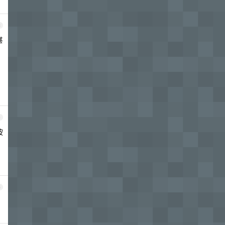
3
甚
4
按
5