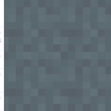
算
5
这
6
7
8