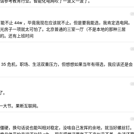
请参考教育行业。智能化电网吹了一波又一波了。
2
能不止 44w ，毕竟我现在应该就不止。但是要我能选，我肯定选电网。
光房子一项就太可怕了。北京普通的三室一厅（不是本地的那种三居
的。还有上班时间
2
 35 危机，职场、生活双重压力，但想想如果当年有得选，我应该还是会
2
了。
降一大节。果断互联网。
2
僵硬，换句话说也能叫相对稳定，没啥自己发挥的余地，就当好螺丝钉。