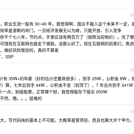
1
职业生涯一般有 30~40 年，我觉得啊，国企不裁人这个未来不一定，
效率是垄断的命门，一旦经济发展无以为继，只能开放、引入竞争
你干个七八年，节约点，手里应该有两百万了（按照当前物价）。完了哪
可惜现在互联网也是走下坡路，没那么好了。现在互联网的前辈们，焦虑
，做好风险管控的，真的不算差
、SSP
1
计有 35W+的年薪（好的估计还要高很多），到手 25W ，公积金 8W ，
）算，七年后到手 44W ，公积金不变（到顶了），7 年总共到手 241W
，少一点，别碰股票，正常理个财，我觉得能存下接近 200W
不然，嗯。。。挺难的
1
大，写代码啥的基本上不可能，大概率是管项目，而且也算大半个甲方。