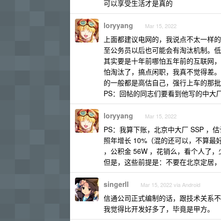
可以享受生活才是真的
loryyang
Mar 15, 2022
上面都建议电网的，我说点不太一样的，
至公务员以后也可能会有淘汰机制。低
其实要是十年前哪怕五年前的互联网，
怕淘汰了，搞点闲职，我真不觉得差。
的一般都是高估自己，强行上车的那批
PS：回帖的同志们要看到他写的中大厂
loryyang
Mar 15, 2022
PS：我算下账，北京中大厂 SSP ，估
照年增长 10%（混的还可以，不算最好
，公积金 56W ，花销么，看个人了
但是，这些前提是：不要在北京定居，
singerll
Mar 15, 2022 via Android
信通公司正式编制的话，跟技术关系不
我觉得比开发好多了，毕竟是甲方。