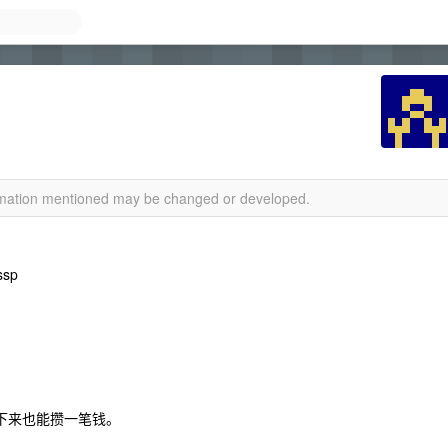
？
ormation mentioned may be changed or developed.
sp
下来也能攒一笔钱。