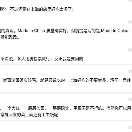
27
蛳粉，不过还是在上海的店里好吃太多了！
28
践的真理。Made In China 质量确实好，但前提是写的是 Made In China
时候能改改。
29
，用不着说，各人用脚投票就行，反正我是要回的
30
，就事论事确实该骂。就算只说吃的，上海好吃的不要太多，湾区一盘炒
31
。一个大缸，一层层入菜，一层层踩实，用棍子是不行的。当然你可以用
经常摘回来的菜上面还有卫生纸呢
32