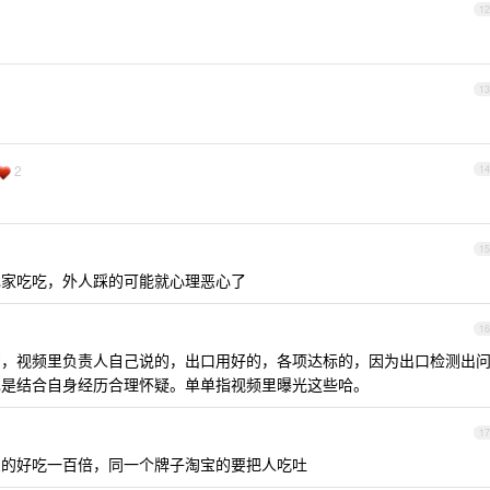
12
13
2
14
15
己家吃吃，外人踩的可能就心理恶心了
16
，视频里负责人自己说的，出口用好的，各项达标的，因为出口检测出
也是结合自身经历合理怀疑。单单指视频里曝光这些哈。
17
宝的好吃一百倍，同一个牌子淘宝的要把人吃吐