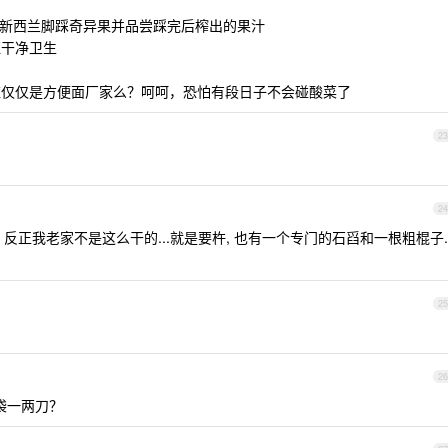
任务是在新西兰脚踩奇异果并品尝踩完后榨出的果汁
证干净卫生
应仅仅是方便面厂家么？呵呵，恐怕有段日子不会碰酸菜了
23
24
反正我老家不是这么干的...就是要杵, 也有一个专门的石舀和一根粗棍子.
它
25
26
袋一两刀？