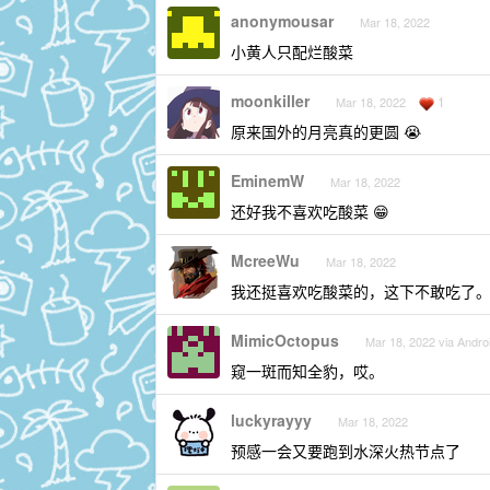
anonymousar
Mar 18, 2022
小黄人只配烂酸菜
moonkiller
1
Mar 18, 2022
原来国外的月亮真的更圆 😭
EminemW
Mar 18, 2022
还好我不喜欢吃酸菜 😁
McreeWu
Mar 18, 2022
我还挺喜欢吃酸菜的，这下不敢吃了
MimicOctopus
Mar 18, 2022 via Andro
窥一斑而知全豹，哎。
luckyrayyy
Mar 18, 2022
预感一会又要跑到水深火热节点了