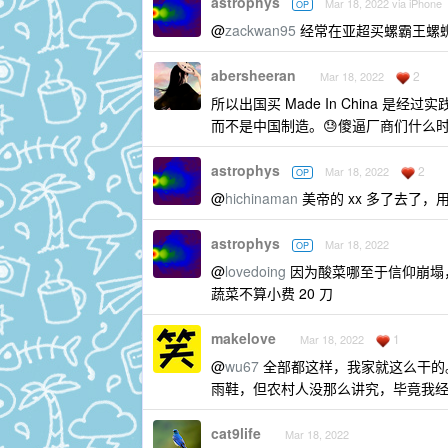
astrophys
Mar 18, 2022 via iPhone
OP
@
zackwan95
经常在亚超买螺霸王螺
abersheeran
2
Mar 18, 2022
所以出国买 Made In China 是经过实
而不是中国制造。😓傻逼厂商们什么
astrophys
2
Mar 18, 2022
OP
@
hichinaman
美帝的 xx 多了去了
astrophys
Mar 18, 2022
OP
@
lovedoing
因为酸菜哪至于信仰崩塌
蔬菜不算小费 20 刀
makelove
1
Mar 18, 2022
@
wu67
全部都这样，我家就这么干的
雨鞋，但农村人没那么讲究，毕竟我
cat9life
Mar 18, 2022