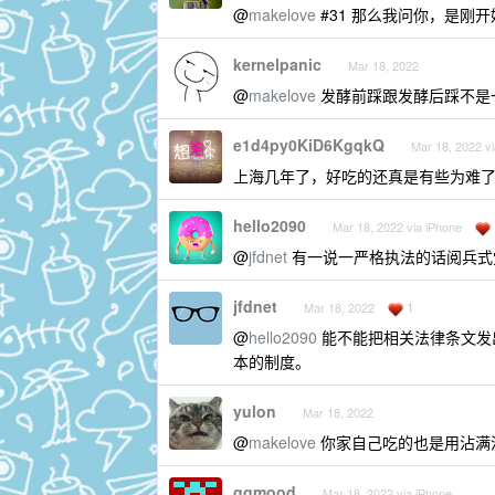
@
makelove
#31 那么我问你，是刚
kernelpanic
Mar 18, 2022
@
makelove
发酵前踩跟发酵后踩不是一
e1d4py0KiD6KgqkQ
Mar 18, 2022 vi
上海几年了，好吃的还真是有些为难
hello2090
Mar 18, 2022 via iPhone
@
jfdnet
有一说一严格执法的话阅兵式
jfdnet
1
Mar 18, 2022
@
hello2090
能不能把相关法律条文发
本的制度。
yulon
Mar 18, 2022
@
makelove
你家自己吃的也是用沾满
ggmood
Mar 18, 2022 via iPhone