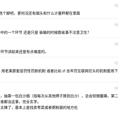
18
洗个脚吧，更何况还有烟头和什么计量秤都在里面
19
中的一个环节 还是只是 装箱的时候图省事不注意卫生？
20
环节讲起来还是有点难度的。
21
用老美那套惩罚性罚款机制 或者比如 zf 去年罚互联网巨头的机制套用下
22
差，抽第一包白沙烟（指每次从其他牌子换到白沙），总会轻微腹痛，第
问谁都没这事，完全玄学。
，太辣了，基本上是找卖粤菜或者粥粉面的地方吃