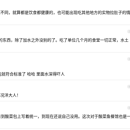
况不同，就算都是饮食都健康的，也可能出现吃其他地方的实物拉肚子的
2
的东西，除了加水之外没别的了。吃了单位几个月的食堂一切正常，水土
3
就符合标准了 哈哈 里面水深得吓人
4
何况洋大人！
5
看到酸菜包上写着统一，到现在还说自己没用。这次对于酸菜鱼餐馆也是