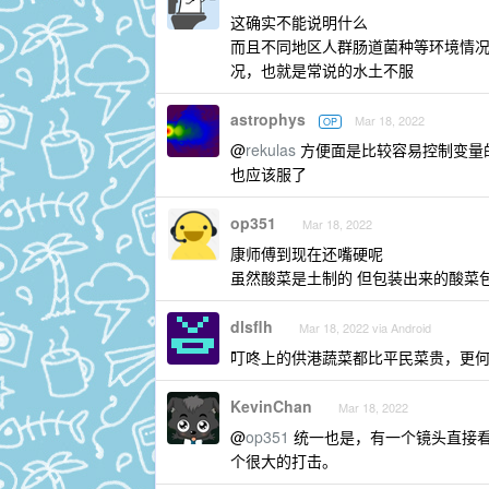
这确实不能说明什么
而且不同地区人群肠道菌种等环境情
况，也就是常说的水土不服
astrophys
Mar 18, 2022
OP
@
rekulas
方便面是比较容易控制变量
也应该服了
op351
Mar 18, 2022
康师傅到现在还嘴硬呢
虽然酸菜是土制的 但包装出来的酸菜包
dlsflh
Mar 18, 2022 via Android
叮咚上的供港蔬菜都比平民菜贵，更
KevinChan
Mar 18, 2022
@
op351
统一也是，有一个镜头直接
个很大的打击。