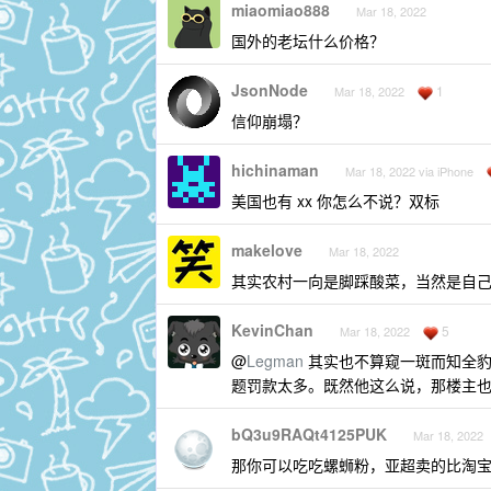
miaomiao888
Mar 18, 2022
国外的老坛什么价格？
JsonNode
1
Mar 18, 2022
信仰崩塌？
hichinaman
Mar 18, 2022 via iPhone
美国也有 xx 你怎么不说？双标
makelove
Mar 18, 2022
其实农村一向是脚踩酸菜，当然是自
KevinChan
5
Mar 18, 2022
@
Legman
其实也不算窥一斑而知全豹
题罚款太多。既然他这么说，那楼主
bQ3u9RAQt4125PUK
Mar 18, 2022
那你可以吃吃螺蛳粉，亚超卖的比淘