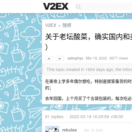
V2EX
随想
›
关于老坛酸菜，确实国内和
）
astrophys
·
Mar 18, 2022
· 8977 views
This topic created in 1604 days ago, the in
在美帝上学多年偶尔想吃，特别是居家备货的时
的；
去年回国，上个月买了个五袋包装的，每次吃必拉
91 replies
•
2022-03-19 16:29:59 +08:00
rekulas
Mar 18, 2022