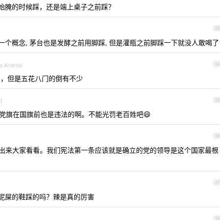
开始腌的时候踩，还是端上桌子之前踩？
33
个概念, 茅台也是发酵之前用脚踩, 但是灌瓶之前脚踩一下就没人敢喝了
a Android
34
了，但是五花八门的倒有不少
1
35
党旗在国旗前也是违法的啊。不能光罚老百姓吧😄
36
出来大家看看。我们宪法第一条应该就是确立的党的领导是这个国家最根
37
泥屎的鞋踩的吗？辣是真的厉害
38