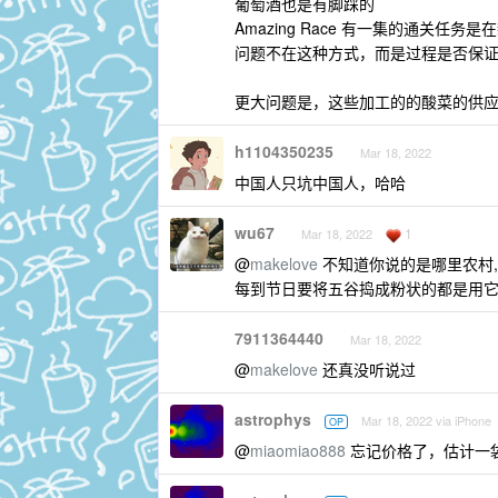
葡萄酒也是有脚踩的
Amazing Race 有一集的通关
问题不在这种方式，而是过程是否保
更大问题是，这些加工的的酸菜的供
h1104350235
Mar 18, 2022
中国人只坑中国人，哈哈
wu67
1
Mar 18, 2022
@
makelove
不知道你说的是哪里农村, 
每到节日要将五谷捣成粉状的都是用
7911364440
Mar 18, 2022
@
makelove
还真没听说过
astrophys
Mar 18, 2022 via iPhone
OP
@
miaomiao888
忘记价格了，估计一