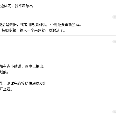
边优先，我不着急出
1
能清楚数据，或者用电脑刷机。 否则还要重新黑解。
卡，按照步骤，输入一个串码就可以激活了。
1
上角有点小磕碰，图中已拍出。
大划痕。
。
功能，测试完直接给快递员发出。
点开查看。
1