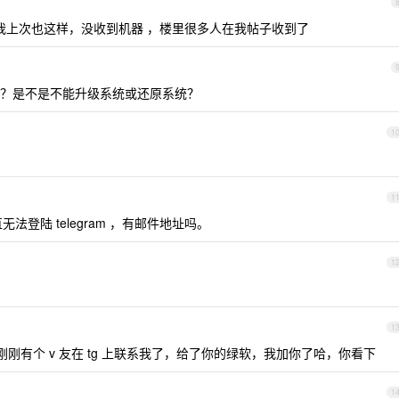
了。我上次也这样，没收到机器 ，楼里很多人在我帖子收到了
？是不是不能升级系统或还原系统？
1
1
无法登陆 telegram ，有邮件地址吗。
1
1
。刚刚有个 v 友在 tg 上联系我了，给了你的绿软，我加你了哈，你看下
1