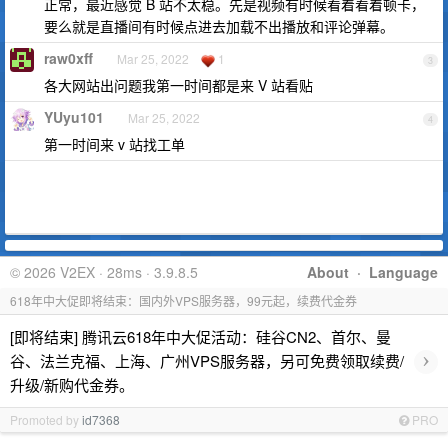
正常，最近感觉 B 站不太稳。先是视频有时候看着看着顿卡，
要么就是直播间有时候点进去加载不出播放和评论弹幕。
raw0xff
Mar 25, 2022
1
3
各大网站出问题我第一时间都是来 V 站看贴
YUyu101
Mar 25, 2022
4
第一时间来 v 站找工单
© 2026 V2EX · 28ms · 3.9.8.5
About
·
Language
618年中大促即将结束：国内外VPS服务器，99元起，续费代金券
[即将结束] 腾讯云618年中大促活动：硅谷CN2、首尔、曼
›
谷、法兰克福、上海、广州VPS服务器，另可免费领取续费/
升级/新购代金券。
Promoted by
id7368
PRO