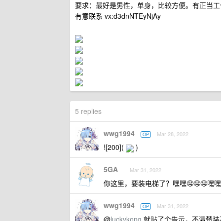
要求：最好是男性，单身，比较方便。有正当工
有意联系 vx:d3dnNTEyNjAy
5 replies
wwg1994
Mar 28, 2022
OP
![200](
)
5GA
Mar 31, 2022
你这里，要装电梯了？嘿嘿🤤🤤🤤嘿嘿🤤
wwg1994
Mar 31, 2022
OP
@
luckykong
就贴了个告示，不清楚装