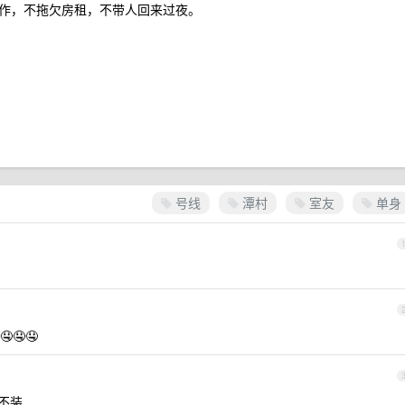
作，不拖欠房租，不带人回来过夜。
号线
潭村
室友
单身
🤤🤤
不装