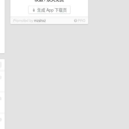
📱 生成 App 下载页
Promoted by
mzshxz
PRO
1
2
3