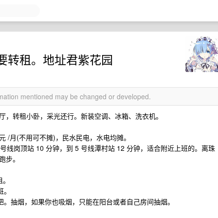
要转租。地址君紫花园
ormation mentioned may be changed or developed.
房一厅，转租小卧，采光还行。新装空调、冰箱、洗衣机。
0 元 /月(不用可不摊)，民水民电，水电均摊。
线岗顶站 10 分钟，到 5 号线潭村站 12 分钟，适合附近上班的。离珠
跑步。
租。
班。
上把。抽烟，如果你也吸烟，只能在阳台或者自己房间抽烟。