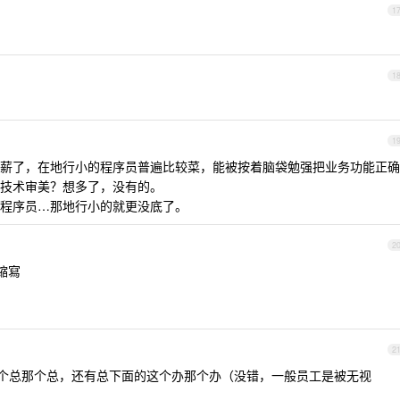
1
1
1
薪了，在地行小的程序员普遍比较菜，能被按着脑袋勉强把业务功能正确
技术审美？想多了，没有的。
程序员…那地行小的就更没底了。
2
縮寫
2
这个总那个总，还有总下面的这个办那个办（没错，一般员工是被无视