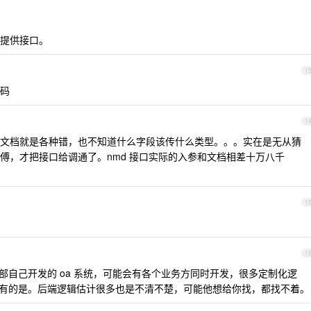
提供接口。
1
码
1
文档就是各种错，也不知道什么字段该传什么类型。。。实在是无从猜
傅，才把接口给调通了。nmd 接口实际的入参和文档相差十万八千
1
1
司内部自己开发的 oa 系统，可能会有各个业务方同时开发，很多定制化逻
千行的有的是。后端逻辑估计很多也是不清不楚，可能他想给你找，都找不着。