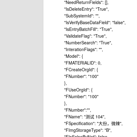
"NeedReturnFields": [],
"IsDeleteEntry": "True",
"SubSystemId": "",
"IsVerifyBaseDataField": "false",
"IsEntryBatchFill": "True",
"ValidateFlag": "True",
"NumberSearch": "True",
"InterationFlags": "",
"Model": {
"FMATERIALID": 0,
"FCreateOrgId": {
"FNumber": "100"
},
"FUseOrgId": {
"FNumber": "100"
},
"FNumber":"",
"FName": "测试 104",
"FSpecification": "大份，微辣",
"FImgStorageType": "B",
"FIsSalseByNet": false,