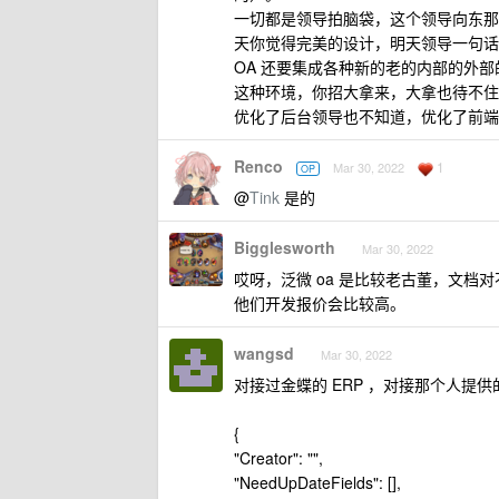
一切都是领导拍脑袋，这个领导向东那
天你觉得完美的设计，明天领导一句话
OA 还要集成各种新的老的内部的外部
这种环境，你招大拿来，大拿也待不住
优化了后台领导也不知道，优化了前端
Renco
1
Mar 30, 2022
OP
@
Tink
是的
Bigglesworth
Mar 30, 2022
哎呀，泛微 oa 是比较老古董，文档
他们开发报价会比较高。
wangsd
Mar 30, 2022
对接过金蝶的 ERP ，对接那个人
{
"Creator": "",
"NeedUpDateFields": [],