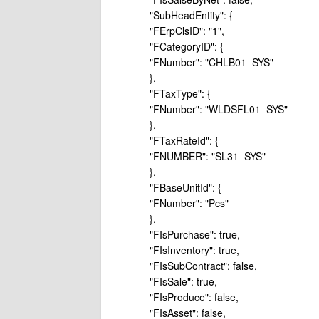
"SubHeadEntity": {
"FErpClsID": "1",
"FCategoryID": {
"FNumber": "CHLB01_SYS"
},
"FTaxType": {
"FNumber": "WLDSFL01_SYS"
},
"FTaxRateId": {
"FNUMBER": "SL31_SYS"
},
"FBaseUnitId": {
"FNumber": "Pcs"
},
"FIsPurchase": true,
"FIsInventory": true,
"FIsSubContract": false,
"FIsSale": true,
"FIsProduce": false,
"FIsAsset": false,