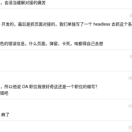
i ，会适当缓解对接的痛苦
b 开发的，最后是抓页面对接的，我们单独写了一个 headless 去抓这个系
色的错误信息，什么页面，弹窗，卡死，啥都得自己去想
1
意思，所以他说 OA 职位我很好奇这还是一个职位的缩写？
都错吧
1
 麻了
1