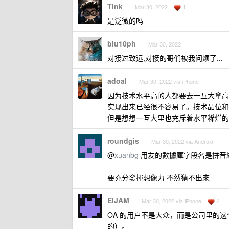
Tink
1
Mar 30, 2022
是泛微的吗
blu10ph
Mar 30, 2022
对接过致远,对接的哥们被我问烦了...
adoal
Mar 30, 2022 via iPhone
因为技术水平高的人都要去一互大拿高
实现出来已经很不容易了。技术品位和
但是想想一互大里也充斥着水平稀烂的
roundgis
Mar 30, 2022 via Android
@
xuanbg
用友的數據庫字段名是拼音
要充分發揮想像力 不然猜不出來
EIJAM
2
Mar 30, 2022 via iPhone
OA 的用户不是大众，而是公司里的
的）。