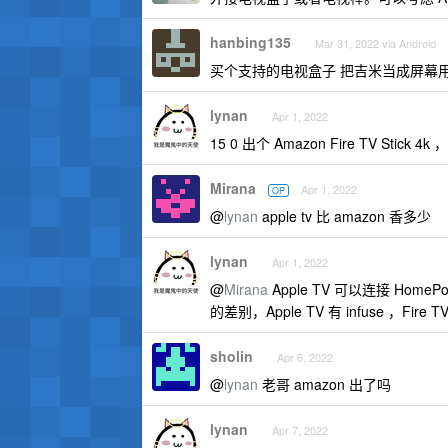
hanbing135
Mar 31, 2022 via Android
买个支持的电视盒子 把吉米当成屏幕
lynan
Apr 1, 2022
15 0 出个 Amazon Fire TV Stick 4k
Mirana
Apr 1, 2022
OP
@
lynan
apple tv 比 amazon 香多少
lynan
Apr 1, 2022
@
Mirana
Apple TV 可以连接 HomeP
的差别，Apple TV 有 infuse ，Fire 
sholin
Apr 6, 2022
@
lynan
老哥 amazon 出了吗
lynan
Apr 7, 2022