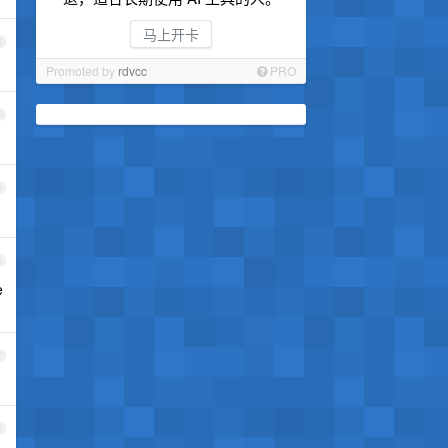
马上开卡
3
Promoted by
rdvcc
PRO
4
5
6
e
7
8