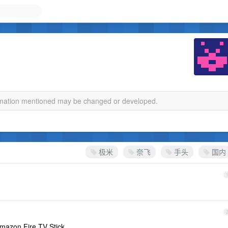
ormation mentioned may be changed or developed.
极米
奈飞
手头
国内
Fire TV Stick