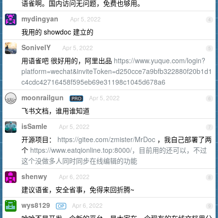
语雀啊。国内访问无问题，免费也够用。
mydingyan
Apr 5, 2022
4
我用的 showdoc 建立的
SonivelY
Apr 5, 2022
5
用语雀吧 很好用的，阿里出品
https://www.yuque.com/login?
platform=wechat&inviteToken=d250cce7a9bfb322880f20b1d1
c4cdc42716458f595eb69e31198c1045d678a6
moonrailgun
Apr 5, 2022
PRO
6
飞书文档，谁用谁知道
isSamle
Apr 5, 2022
7
开源项目：
https://gitee.com/zmister/MrDoc
，我自己部署了两
个
https://www.eatqionline.top:8000/，目前用的还可以，不过
这个没做多人同时同步在线编辑的功能
shenwy
Apr 6, 2022
8
建议语雀，安全省事，免得来回折腾~
wys8129
Apr 6, 2022
OP
9