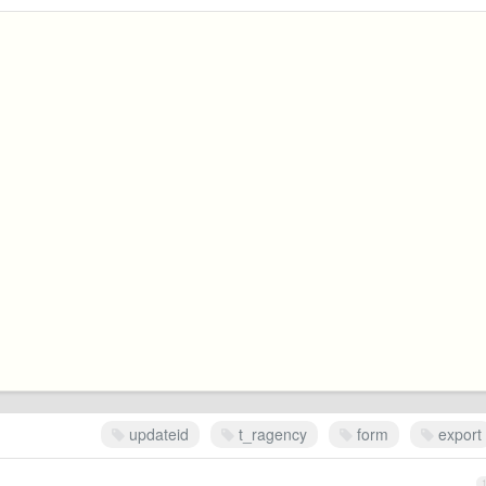
updateid
t_ragency
form
export