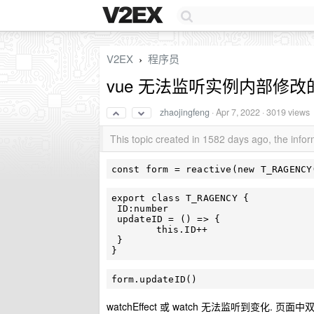
V2EX
程序员
›
vue 无法监听实例内部修改
zhaojingfeng
·
Apr 7, 2022
· 3019 views
This topic created in 1582 days ago, the inf
export class T_RAGENCY {

 ID:number

 updateID = () => {

	this.ID++

 }

watchEffect 或 watch 无法监听到变化. 