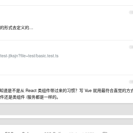
1
的形式去定义的…
1
test-jtksjn?file=test/basic.test.ts
1
知道是不是从 React 类组件带过来的习惯？写 Vue 就用最符合直觉的方
件还是类组件 /服务都是一样的。