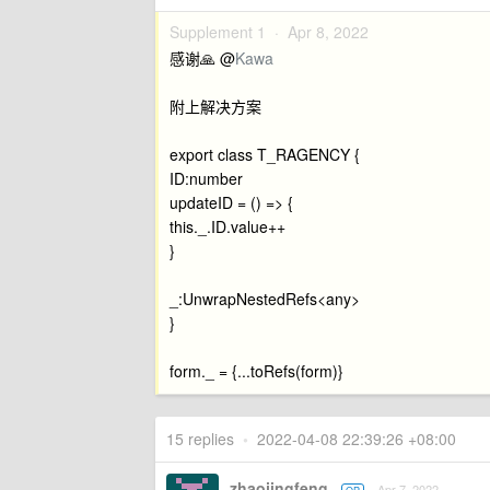
Supplement 1 ·
Apr 8, 2022
感谢🙏 @
Kawa
附上解决方案
export class T_RAGENCY {
ID:number
updateID = () => {
this._.ID.value++
}
_:UnwrapNestedRefs<any>
}
form._ = {...toRefs(form)}
15 replies
•
2022-04-08 22:39:26 +08:00
zhaojingfeng
Apr 7, 2022