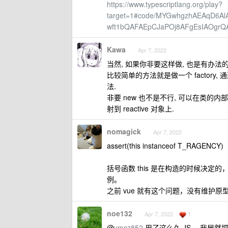
https://www.typescriptlang.org/play?
target=1#code/MYGwhgzhAEAqD6A
wft1bQAFAEpCJaPOj8AFgEsIAOgr
Kawa
Apr 7, 2022
当然, 如果你非要这样做, 也是有办法的
比较简单的方法就是做一个 factory, 通过 
法.
非要 new 也不是不行, 可以在类的内部自行维
射到 reactive 对象上.
nomagick
Apr 7, 2022
assert(this instanceof T_RAGENCY)
括号函数 this 是在构造的时候决定
例。
之前 vue 就有这个问题，没有维护原
noe132
1
Apr 7, 2022
@
ymcz852
用了这么久 JS ，我居然