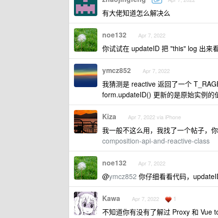
OP
有大佬知道怎么解决么
noe132
Apr 7, 2022
你试试在 updateID 把 "this" log
ymcz852
Apr 7, 2022
我猜测是 reactive 返回了一个 T_R
form.updateID() 更新的是原始实例
Kiza
Apr 7, 2022 via iPhone
我一般不这么用，我找了一个帖子，你
composition-api-and-reactive-class
noe132
Apr 7, 2022
@
ymcz852
你仔细看看代码，updateID
Kawa
1
Apr 7, 2022
不知道你有没有了解过 Proxy 和 Vue t