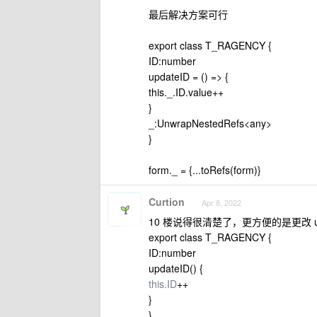
最后解决方案可行
export class T_RAGENCY {
ID:number
updateID = () => {
this._.ID.value++
}
_:UnwrapNestedRefs<any>
}
form._ = {...toRefs(form)}
Curtion
Apr 8, 2022
10 楼说得很清楚了，更方便的是更改 up
export class T_RAGENCY {
ID:number
updateID() {
this.ID
++
}
}