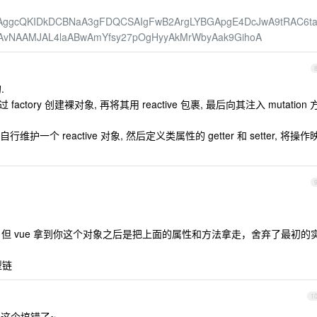
lAggcQKIDkDCBNaA3gFDQCSAIgFwB2ArgLYBGApgE4DcJwA9tRAC6t
QAvNAAMJAL4laABwAmYfsy27pOgHyyAkMrWbyAak9GihoA
.
factory 创建裸对象, 再将其用 reactive 包裹, 最后向其注入 mutation 
护一个 reactive 对象, 然后定义类属性的 getter 和 setter, 将操作
的，但 vue 拿到你这个对象之后是把上面的属性和方法拿走，舍弃了最初的
型链
1
把这个搞错了~