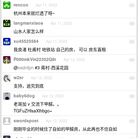
rencoo
Apr 11, 2022
11
杭州本来就烂透了呀~
langmanxiaoa
Apr 11, 2022
12
山水人家怎么样
xu45525584
Apr 11, 2022
13
我良渚 杜甫村 地铁站 自己的房， 可以 房东直租
P090mkVm22352Q8t
Apr 12, 2022
14
@
osdnfpn
#3 蒋村-西溪花园
w2er
Apr 12, 2022
15
支持，追究到底
baby6dog
Apr 12, 2022
16
老哥加 v 交流下甲醛。。
TGFuZHlsaXlhbgo=
swordspoet
Apr 12, 2022
17
刚刚毕业的时候住了自如的甲醛房，从此再也不住自如