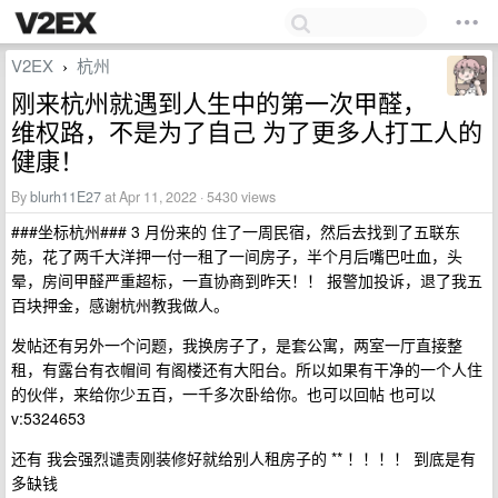
V2EX
杭州
›
刚来杭州就遇到人生中的第一次甲醛，
维权路，不是为了自己 为了更多人打工人的
健康！
By
blurh11E27
at Apr 11, 2022 · 5430 views
###坐标杭州### 3 月份来的 住了一周民宿，然后去找到了五联东
苑，花了两千大洋押一付一租了一间房子，半个月后嘴巴吐血，头
晕，房间甲醛严重超标，一直协商到昨天！！ 报警加投诉，退了我五
百块押金，感谢杭州教我做人。
发帖还有另外一个问题，我换房子了，是套公寓，两室一厅直接整
租，有露台有衣帽间 有阁楼还有大阳台。所以如果有干净的一个人住
的伙伴，来给你少五百，一千多次卧给你。也可以回帖 也可以
v:5324653
还有 我会强烈谴责刚装修好就给别人租房子的 ** ！！！！ 到底是有
多缺钱