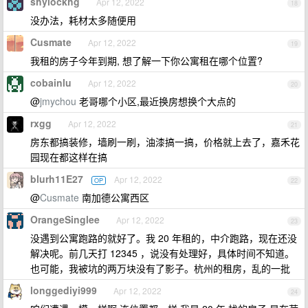
shylockhg
Apr 12, 2022
18
没办法，耗材太多随便用
Cusmate
Apr 12, 2022
19
我租的房子今年到期, 想了解一下你公寓租在哪个位置?
cobainlu
Apr 12, 2022
20
@
jmychou
老哥哪个小区,最近换房想换个大点的
rxgg
Apr 12, 2022
21
房东都搞装修，墙刷一刷，油漆搞一搞，价格就上去了，嘉禾花
园现在都这样在搞
blurh11E27
Apr 12, 2022
OP
22
@
Cusmate
南加德公寓西区
OrangeSinglee
Apr 12, 2022
23
没遇到公寓跑路的就好了。我 20 年租的，中介跑路，现在还没
解决呢。前几天打 12345 ，说没有处理好，具体时间不知道。
也可能，我被坑的两万块没有了影子。杭州的租房，乱的一批
longgediyi999
Apr 12, 2022
24