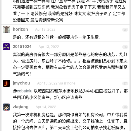
咱们遭遇一模一样啊 连位置都一样 我是 20 年 找的房子 是在荷
花苑要搬到五联东苑 我对象看完房子定了下来 我和我同学又去
看了一下 刚装修完 装修的是挺好 味太大 就把房子退了 定金都
没要回来 最后搬到登新公寓
horizon
Apr 13, 2022
25
是的，还有退租的时候一般都要坑你一笔卫生费。
20151024
Apr 13, 2022
26
离谱的高房价有很大一部分原因是某些恶心的房东的功劳，乱赶
人、偷进房间、东西坏了不给修。。。租客被他们恶心到下定决
心一定要买套房，稍微有点骨气的人怎会继续忍受房东那种趾高
气扬的气！
jmychou
Apr 13, 2022 via iPhone
27
@
cobainlu
以城西银泰和萍水街地铁站为中心画圆找就好了，那
些回迁的小区便宜些，新小区应该贵些
zkqiang
Apr 14, 2022
28
我第一次来杭租房也是，那种类似自如的租房公司，中介带我看
的一个房间，白天是通风的没闻出来，交了钱晚上一住完了，直
接拎包出去住酒店，第二天直接上他们公司拍桌子找老板解决，