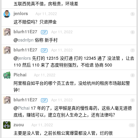
五联西苑真不值，房租贵，环境差
jenlors
Apr 11, 2022
5
这不赔偿吗？只退押金
blurh11E27
Apr 11, 2022
OP
6
@
osdnfpn
俗称 新手村
blurh11E27
Apr 11, 2022
OP
7
@
jenlors
先打的 12315 没打通 打的 12345 通了 没法管 ，让去
110 然后 110 来了 态度特别强烈，不给退 协商 500
Pichai
Apr 11, 2022
8
阿里租自如平台的哪个员工去世，没给杭州的租房市场敲起警
钟！
blurh11E27
Apr 11, 2022
OP
9
@
Pichai
17 年的了，这甲醛是真的慢性毒药，这些人毫无道德
底线，赚钱可以，建立在别人生命之上，还有法律吗？
zuou
Apr 11, 2022
10
主要是没人管，之前长租公寓爆雷都没人管，烂的很