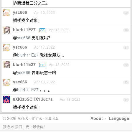
协商退我三分之二。
ysc666
Apr 15, 2022
29
插楼找个对象。
blurh11E27
Apr 15, 2022
OP
30
@
ysc666
男朋友吗？
ysc666
Apr 17, 2022
31
@
blurh11E27
我找女朋友...
blurh11E27
Apr 18, 2022
OP
32
@
ysc666
要那玩意干啥
ysc666
Apr 18, 2022
33
@
blurh11E27
。。。
8XIQz5SCHX1U6c7s
Apr 18, 2022
34
插楼找个对象。
© 2026 V2EX · 61ms · 3.9.8.5
About
·
Language
顶级 AI 接口，史上最低价！