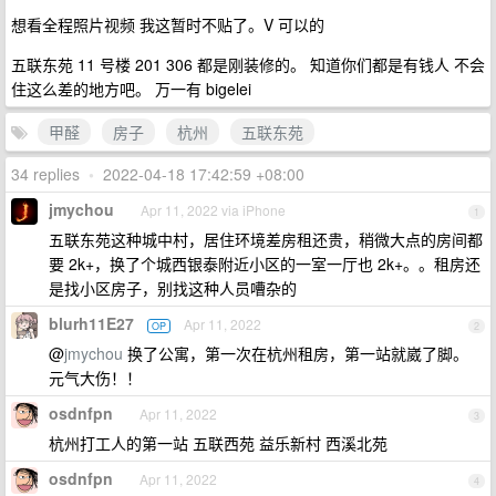
想看全程照片视频 我这暂时不贴了。V 可以的
五联东苑 11 号楼 201 306 都是刚装修的。 知道你们都是有钱人 不会
住这么差的地方吧。 万一有 bigelei
甲醛
房子
杭州
五联东苑
34 replies
•
2022-04-18 17:42:59 +08:00
jmychou
Apr 11, 2022 via iPhone
1
五联东苑这种城中村，居住环境差房租还贵，稍微大点的房间都
要 2k+，换了个城西银泰附近小区的一室一厅也 2k+。。租房还
是找小区房子，别找这种人员嘈杂的
blurh11E27
Apr 11, 2022
OP
2
@
jmychou
换了公寓，第一次在杭州租房，第一站就崴了脚。
元气大伤！！
osdnfpn
Apr 11, 2022
3
杭州打工人的第一站 五联西苑 益乐新村 西溪北苑
osdnfpn
Apr 11, 2022
4