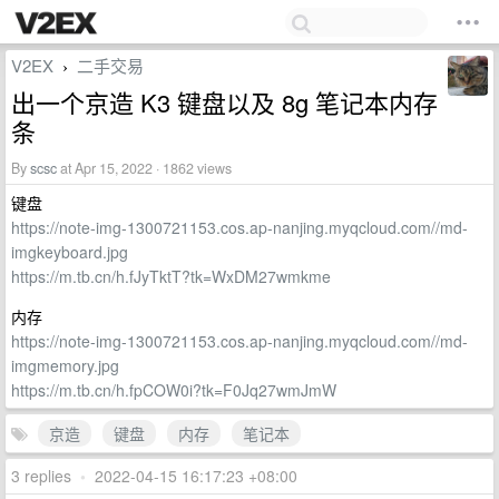
V2EX
二手交易
›
出一个京造 K3 键盘以及 8g 笔记本内存
条
By
scsc
at Apr 15, 2022 · 1862 views
键盘
https://note-img-1300721153.cos.ap-nanjing.myqcloud.com//md-
imgkeyboard.jpg
https://m.tb.cn/h.fJyTktT?tk=WxDM27wmkme
内存
https://note-img-1300721153.cos.ap-nanjing.myqcloud.com//md-
imgmemory.jpg
https://m.tb.cn/h.fpCOW0i?tk=F0Jq27wmJmW
京造
键盘
内存
笔记本
3 replies
•
2022-04-15 16:17:23 +08:00