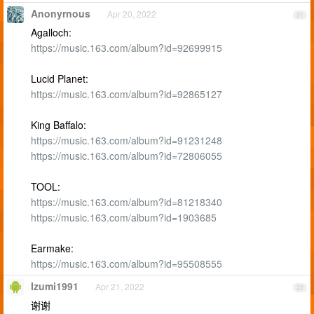
Anonyrnous
Apr 20, 2022
21
Agalloch:
https://music.163.com/album?id=92699915
Lucid Planet:
https://music.163.com/album?id=92865127
King Baffalo:
https://music.163.com/album?id=91231248
https://music.163.com/album?id=72806055
TOOL:
https://music.163.com/album?id=81218340
https://music.163.com/album?id=1903685
Earmake:
https://music.163.com/album?id=95508555
Izumi1991
Apr 21, 2022
22
谢谢