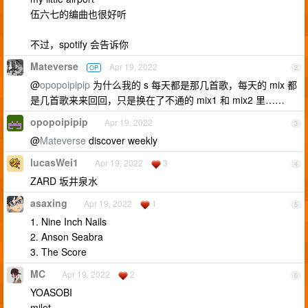
伍六七的编曲也很好听
不过，spotify 会告诉你
Mateverse
Apr 19, 2022
OP
2
@
opopoipipip
为什么我的 s 每天都是那几首歌，每天的 mix 都
是几首歌来来回回，只是换在了不通的 mix1 和 mix2 里……
opopoipipip
Apr 19, 2022
3
@
Mateverse
discover weekly
lucasWei1
Apr 19, 2022
3
4
ZARD 坂井泉水
asaxing
Apr 19, 2022
1
5
1. Nine Inch Nails
2. Anson Seabra
3. The Score
MC
Apr 19, 2022
2
6
YOASOBI
milet