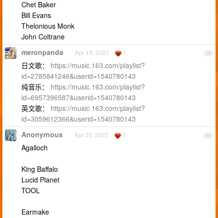
Chet Baker
Bill Evans
Thelonious Monk
John Coltrane
meronpanda
Apr 19, 2022
1
19
日文歌：
https://music.163.com/playlist?
id=2785841246&userid=1540780143
纯音乐：
https://music.163.com/playlist?
id=6957396587&userid=1540780143
英文歌：
https://music.163.com/playlist?
id=3059612366&userid=1540780143
Anonyrnous
Apr 20, 2022
1
20
Agalloch
King Baffalo
Lucid Planet
TOOL
Earmake