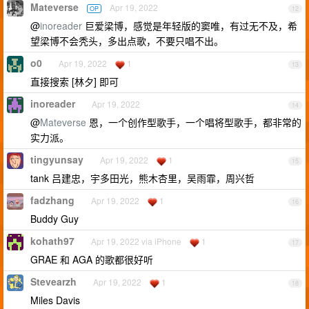
Mateverse
Apr 19, 2022
OP
12
@
inoreader
巨爱梁博，感觉是年轻版的窦唯，有过无不及，希
望梁博不会秃头，多出点歌，不要只唱不出。
o0
Apr 19, 2022
1
13
直接搜索 [林夕] 即可
inoreader
Apr 19, 2022
14
@
Mateverse
恩，一个创作型歌手，一个唱将型歌手，都非常的
实力派。
tingyunsay
Apr 19, 2022
1
15
tank 吕建忠，宇多田光，熊木杏里，吴雨霏，周兴哲
fadzhang
Apr 19, 2022
1
16
Buddy Guy
kohath97
Apr 19, 2022 via iPhone
1
17
GRAE 和 AGA 的歌都很好听
Stevearzh
Apr 19, 2022
1
18
Miles Davis