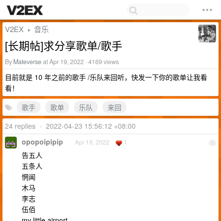
V2EX
音乐
›
[长期帖]求分享歌单/歌手
By
Mateverse
at Apr 19, 2022 · 4169 views
目前就是 10 年之前的歌手 /乐队来回听，快发一下你的歌单让我看
看！
歌手
歌单
乐队
来回
24 replies
•
2022-04-23 15:56:12 +08:00
opopoipipip
Apr 19, 2022
1
1
告五人
五条人
惘闻
木马
李志
伍佰
my little airport