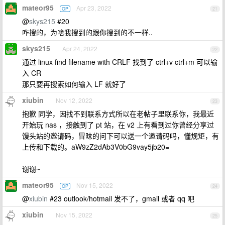
mateor95
Apr 23, 2022
OP
21
@
skys215
#20
咋搜的，为啥我搜到的跟你搜到的不一样..
skys215
Apr 24, 2022
22
通过 linux find filename with CRLF 找到了 ctrl+v ctrl+m 可以输
入 CR
那只要再搜索如何输入 LF 就好了
xiubin
Nov 12, 2022
23
抱歉 同学，因找不到联系方式所以在老帖子里联系你，我最近
开始玩 nas ，接触到了 pt 站，在 v2 上有看到过你曾经分享过
馒头站的邀请码，冒昧的问下可以送一个邀请码吗，懂规矩，有
上传和下载的。aW9zZ2dAb3V0bG9vay5jb20=
谢谢~
mateor95
Nov 15, 2022
OP
24
@
xiubin
#23 outlook/hotmail 发不了，gmail 或者 qq 吧
xiubin
Nov 15, 2022
25