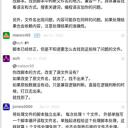
改脚本。找到脚本中判断文件名的地方。兼容一下。具体兼容找
看语言和方式。搜索关键词，编程语言加你的问题。
另外，文件名出现问题，内容可能存在同样的问题。如果处理结
果也会依赖内容，注意处理结果的准确性。
mateor95
Apr 21, 2022
OP
2
@
auh
#1
脚本已经修正，但是不知道要怎么去找到这些除了问题的文件。
auh
Apr 21, 2022
3
@
mateor95
你改脚本的方式，改变了源文件没有？
如果改变了原文件名，就凉了。找不出来了。
如果原始数据没有动，只是兼容逻辑判断。直接在逻辑判断的时
候，打日志出来。
就找到了。
jones2000
Apr 21, 2022
4
将处理文件的脚本独立出来， 每次处理 1 个文件， 外部单独写
一个脚本循环读取文件名，单独起进程给这个处理脚本处理，这
样就算 1 个文件处理失败了，也不会导致后面的文件不处理。