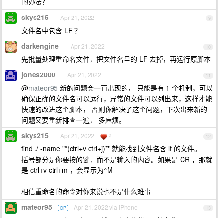
的办法？
skys215
Apr 21, 2022
9
文件名中包含 LF ？
darkengine
Apr 21, 2022
10
先批量处理重命名文件，把文件名里的 LF 去掉，再运行原脚本
jones2000
Apr 21, 2022
11
@
mateor95
新的问题会一直出现的， 只能是有 1 个机制，可以
确保正确的文件名可以运行，异常的文件可以列出来，这样才能
快速的改进这个脚本， 否则你解决了这个问题，下次出来新的
问题又要重新排查一遍， 多麻烦。
skys215
Apr 21, 2022
2
12
find ./ -name "*(ctrl+v ctrl+j)*" 就能找到文件名含 lf 的文件。
括号部分是你要按的键，而不是输入的内容。如果是 CR ，那就
是 ctrl+v ctrl+m ，会显示为^M
相信重命名的命令对你来说也不是什么难事
mateor95
Apr 21, 2022 via iPhone
OP
13