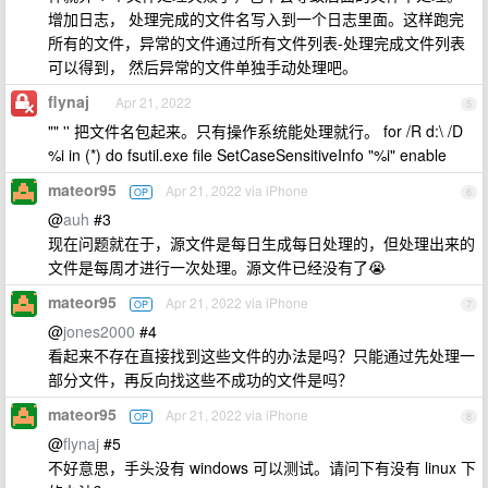
增加日志， 处理完成的文件名写入到一个日志里面。这样跑完
所有的文件，异常的文件通过所有文件列表-处理完成文件列表
可以得到， 然后异常的文件单独手动处理吧。
flynaj
Apr 21, 2022
5
"" '' 把文件名包起来。只有操作系统能处理就行。 for /R d:\ /D
%i in (*) do fsutil.exe file SetCaseSensitiveInfo "%i" enable
mateor95
Apr 21, 2022 via iPhone
OP
6
@
auh
#3
现在问题就在于，源文件是每日生成每日处理的，但处理出来的
文件是每周才进行一次处理。源文件已经没有了😭
mateor95
Apr 21, 2022 via iPhone
OP
7
@
jones2000
#4
看起来不存在直接找到这些文件的办法是吗？只能通过先处理一
部分文件，再反向找这些不成功的文件是吗？
mateor95
Apr 21, 2022 via iPhone
OP
8
@
flynaj
#5
不好意思，手头没有 windows 可以测试。请问下有没有 linux 下