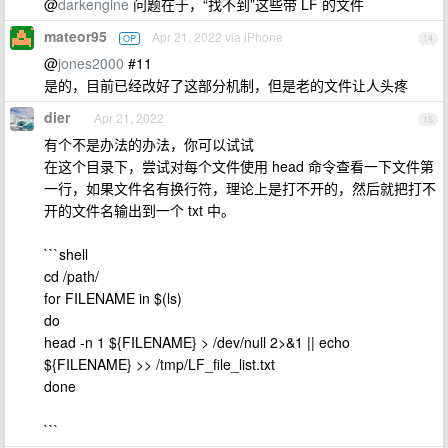
@
darkengine
问题在于，“找不到”这些带 LF 的文件
mateor95
Apr 21, 2022 via iPhone
OP
14
@
jones2000
#11
是的，目前已经改好了这部分机制，但是老的文件让人头疼
dier
Apr 21, 2022
15
有个不是办法的办法，你可以试试
在这个目录下，尝试对每个文件使用 head 命令查看一下文件第
一行，如果文件名有换行符，理论上是打不开的，然后就把打不
开的文件名输出到一个 txt 中。
```shell
cd /path/
for FILENAME in $(ls)
do
head -n 1 ${FILENAME} > /dev/null 2>&1 || echo
${FILENAME} >> /tmp/LF_file_list.txt
done
```