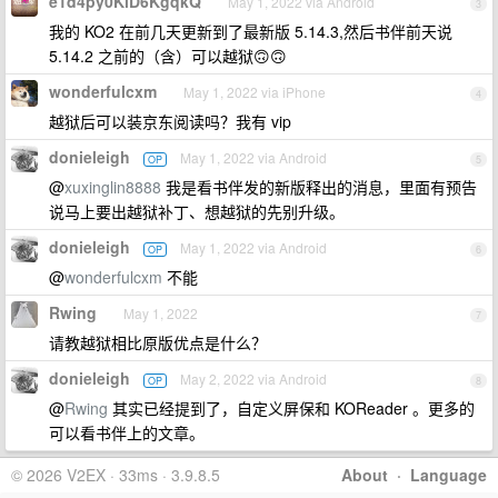
e1d4py0KiD6KgqkQ
May 1, 2022 via Android
3
我的 KO2 在前几天更新到了最新版 5.14.3,然后书伴前天说
5.14.2 之前的（含）可以越狱🙃🙃
wonderfulcxm
May 1, 2022 via iPhone
4
越狱后可以装京东阅读吗？我有 vip
donieleigh
May 1, 2022 via Android
OP
5
@
xuxinglin8888
我是看书伴发的新版释出的消息，里面有预告
说马上要出越狱补丁、想越狱的先别升级。
donieleigh
May 1, 2022 via Android
OP
6
@
wonderfulcxm
不能
Rwing
May 1, 2022
7
请教越狱相比原版优点是什么？
donieleigh
May 2, 2022 via Android
OP
8
@
Rwing
其实已经提到了，自定义屏保和 KOReader 。更多的
可以看书伴上的文章。
© 2026 V2EX · 33ms · 3.9.8.5
About
·
Language