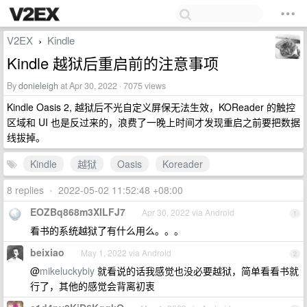
V2EX
Kindle
›
Kindle 越狱后重启前的注意事项
By
donieleigh
at Apr 30, 2022 · 7075 views
Kindle Oasis 2, 越狱后不光自定义屏保无法生效，KOReader 的触控
区域和 UI 也是反过来的，浪费了一晚上时间才发现重启之前要把数据
线拔掉。
Kindle
越狱
Oasis
Koreader
8 replies
•
2022-05-02 11:52:48 +08:00
EOZBq868m3XILFJ7
Apr 30, 2022 via Android
1
看书的系统越狱了有什么用么。。。
beixiao
May 1, 2022 via Android
2
@
mikeluckybiy
就看说的话我感觉也没必要越狱，简单看看书就
行了，其他的感觉会背离初衷