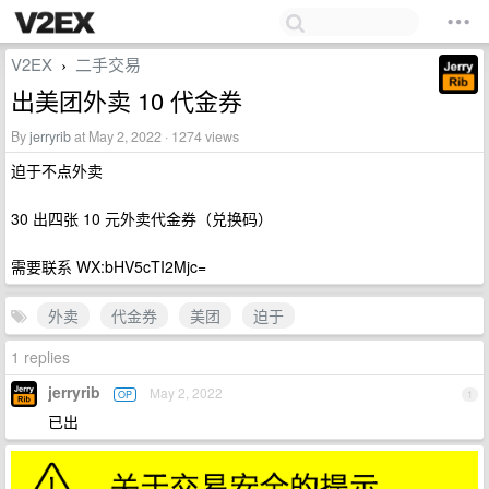
V2EX
二手交易
›
出美团外卖 10 代金券
By
jerryrib
at May 2, 2022 · 1274 views
迫于不点外卖
30 出四张 10 元外卖代金券（兑换码）
需要联系 WX:bHV5cTI2Mjc=
外卖
代金券
美团
迫于
1 replies
jerryrib
May 2, 2022
OP
1
已出