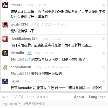
imsea1
May 12, 2022
3
越狱后无比后悔，再也回不到纯净的原版系统了，本身使用体验
没什么正面提升，瞎折腾
wuzhi1234
May 12, 2022 via iPhone
4
能装微信读书不
rioshikelong121
May 12, 2022
5
不打算瞎折腾。应该把重点花在读书而不是折腾设备上
zinwalin
May 12, 2022
OP
6
@
wuzhi1234
刷成安卓应该可以，但是不想折腾了
chocolatesir
May 12, 2022 via Android
7
@
wuzhi1234
微信读书有网页版的。
ltkun
May 24, 2022 via Android
8
我顶 koreader 功能强大 牛逼 唯一一个可以重排版 pdf 的软件
© 2026 V2EX · 30ms · 3.9.8.5
About
·
Language
AnySearch 学生&开发者成长计划